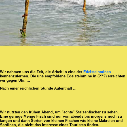
Wir nahmen uns die Zeit, die Arbeit in eine der
Edelsteinminen
kennenzulernen. Die uns empfohlene Edelsteinmine in (???) erreichten
wir gegen Uhr. ...
Nach einer reichlichen Stunde Aufenthalt ...
Wir nutzten den frühen Abend, um "echte" Stelzenfischer zu sehen.
Eine geringe Menge Fisch sind nur von abends bis morgens noch zu
fangen und dann Sorten von kleinen Fischen wie kleine Makrelen und
Sardinen, die nicht das Interesse eines Touristen finden.