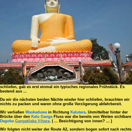
schliefen, gab es erst einmal ein typisches regionales Frühstück. Es
bestend aus ...
Da wir die nächsten beiden Nächte wieder hier schliefen, brauchten wir
nichts zu packen und waren ohne große Verzögerung abfahrbereit.
Wir verließen
Waskaduwa
in Richtung
Kalutara
. Unmittelbar hinter der
Brücke über den
Kalu Ganga
Fluss war die bereits von Weiten sichtbare
Dagoba
Gangatilaka Vihara
. ( ... Besichtigung von innen? ... )
Wir folgten nicht weiter der Route A2, sondern bogen sofort nach rechts