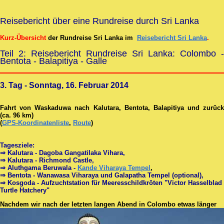
Reisebericht über eine Rundreise durch Sri Lanka
Kurz-Übersicht
der Rundreise Sri Lanka im
Reisebericht Sri Lanka
.
Teil 2: Reisebericht Rundreise Sri Lanka: Colombo -
Bentota - Balapitiya - Galle
3. Tag - Sonntag, 16. Februar 2014
Fahrt von Waskaduwa nach Kalutara, Bentota, Balapitiya und zurück
(ca. 96 km)
(
GPS-Koordinatenliste
,
Route
)
Tagesziele:
⇒ Kalutara - Dagoba Gangatilaka Vihara,
⇒ Kalutara - Richmond Castle,
⇒ Aluthgama Beruwala -
Kande Viharaya Tempel
,
⇒ Bentota - Wanawasa Viharaya und Galapatha Tempel (optional),
⇒ Kosgoda - Aufzuchtstation für Meeresschildkröten "Victor Hasselblad
Turtle Hatchery"
N
achdem wir nach der letzten langen Abend in Colombo etwas länger