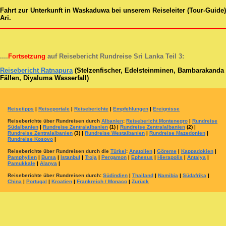
Fahrt zur Unterkunft in Waskaduwa bei unserem Reiseleiter (Tour-Guide)
Ari.
....
Fortsetzung
auf Reisebericht Rundreise Sri Lanka Teil 3:
Reisebericht Ratnapura
(Stelzenfischer, Edelsteinminen, Bambarakanda
Fällen, Diyaluma Wasserfall)
Reisetipps
|
Reiseportale
|
Reiseberichte
|
Empfehlungen
|
Ereignisse
Reiseberichte über Rundreisen durch
Albanien
:
Reisebericht Montenegro
|
Rundreise
Südalbanien
|
Rundreise Zentralalbanien
(1) |
Rundreise Zentralalbanien
(2) |
Rundreise Zentralalbanien
(3) |
Rundreise Westalbanien
|
Rundreise Mazedonien
|
Rundreise Kosovo
|
Reiseberichte über Rundreisen durch die
Türkei
:
Anatolien
|
Göreme
|
Kappadokien
|
Pamphylien
|
Bursa
|
Istanbul
|
Troja
|
Pergamon
|
Ephesus
|
Hierapolis
|
Antalya
|
Pamukkale
|
Alanya
|
Reiseberichte über Rundreisen durch
:
Südindien
|
Thailand
|
Namibia
|
Südafrika
|
China
|
Portugal
|
Kroatien
|
Frankreich / Monaco
|
Zurück