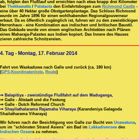
ab, folgten den Flußlauf und erreichten nach etwa knapp drei Kilometer
bei
Thekkawatta
/
Palataota
den Einfahrtsbogen zum
Richmond Castle
-
eine über 40 Hektar große Obstgartenplantage. Das Schloss Richmond
wurde im Jahre 1896 für einen wohlhabenden Regionalgouverneur
erbaut. Da es öffentlich zugänglich ist, fuhren wir zu den zweistöckigen
Herrenhaus - eine Kombination aus indischen und britischen Baustil.
Das Gebäude wurde von einem englischen Archtiekten nach Plänen
eines Maharaja-Palastes aus Indien kopiert. Das Innere des Hauses
zieren zahlreiche Schnitzereien.
4. Tag - Montag, 17. Februar 2014
Fahrt von Waskaduwa nach Galle und zurück (ca. 180 km)
(
GPS-Koordinatenliste
,
Route
)
⇒ Balapitiya - zweistündige Flußfahrt auf dem Maduganga,
⇒ Galle - Altstadt und die Festung
⇒ Galle - Dutch Reformed Church
⇒ Shayilathalarama Rajamaha Viharaya (
Karandeniya Galagoda
Shailatharama Viharaya
)
Wir fuhren nach der Besichtigung von Galle zur Bucht von
Unawatuna
,
um im "schönsten Strand Asiens" ein Bad im
Lakkadivensee
des
Indischen Ozean
s zu nehmen.