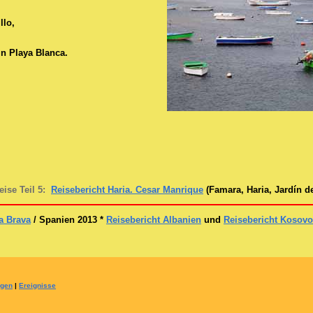
llo
,
in Playa Blanca.
ise Teil 5:
Reisebericht Haria. Cesar Manrique
(Famara, Haria, Jardín d
a Brava
/ Spanien 2013 *
Reisebericht Albanien
und
Reisebericht Kosovo
ngen
|
Ereignisse