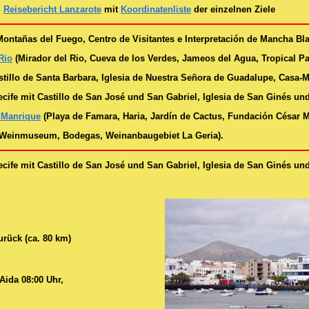
m
Reisebericht Lanzarote
mit
Koordinatenliste
der einzelnen Ziele
ontañas del Fuego, Centro de Visitantes e Interpretación de Mancha Bla
Rio
(Mirador del Rio, Cueva de los Verdes, Jameos del Agua, Tropical P
tillo de Santa Barbara, Iglesia de Nuestra Señora de Guadalupe, Casa-M
ecife mit Castillo de San José und San Gabriel, Iglesia de San Ginés u
r Manrique
(Playa de Famara, Haria, Jardín de Cactus, Fundación César M
Weinmuseum, Bodegas, Weinanbaugebiet La Geria).
ecife mit Castillo de San José und San Gabriel, Iglesia de San Ginés u
urück (ca. 80 km)
ida 08:00 Uhr,