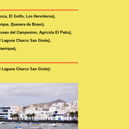
nca, El Golfo, Los Hervideros),
arque, Quesera de Bravo),
useo del Campesino, Agricola El Patio),
nd Lagune
Charco San Ginés
),
anrique),
nd Lagune
Charco San Ginés
):