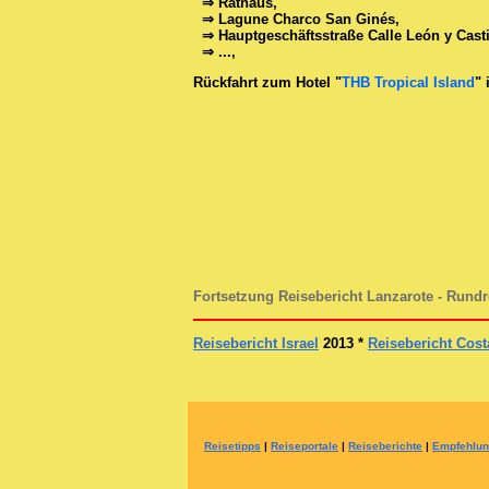
⇒ Rathaus,
⇒ Lagune
Charco San Ginés
,
⇒
Hauptgeschäftsstraße Calle León y Casti
⇒ ...,
Rückfahrt zum Hotel "
THB Tropical Island
" 
Fortsetzung Reisebericht Lanzarote - Rundre
Reisebericht Israel
2013 *
Reisebericht Cost
Reisetipps
|
Reiseportale
|
Reiseberichte
|
Empfehlu