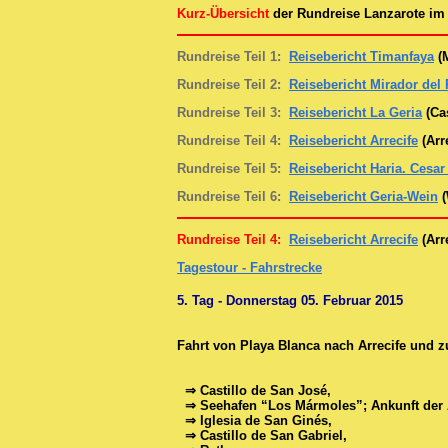
Kurz-Übersicht
der Rundreise
Lanzarote
i
Rundreise Teil 1:
Reisebericht Timanfaya
(M
Rundreise Teil 2:
Reisebericht Mirador del 
Rundreise Teil 3:
Reisebericht La Geria
(Cas
Rundreise Teil 4:
Reisebericht Arrecife
(Arr
Rundreise Teil 5:
Reisebericht Haria. Cesa
Rundreise Teil 6:
Reisebericht Geria-Wein
(
Rundreise Teil 4:
Reisebericht Arrecife
(Arr
Tagestour - Fahrstrecke
5. Tag - Donnerstag 05. Februar 2015
Fahrt von Playa Blanca nach Arrecife und z
⇒ Castillo de San José,
⇒ Seehafen “Los Mármoles”; Ankunft der A
⇒ Iglesia de San Ginés,
⇒ Castillo de San Gabriel,