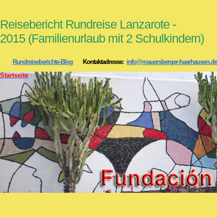
Reisebericht Rundreise Lanzarote -
2015 (Familienurlaub mit 2 Schulkindern)
Rundreiseberichte-Blog
Kontaktadresse:
info@mauersberger-haarhausen.de
Startseite