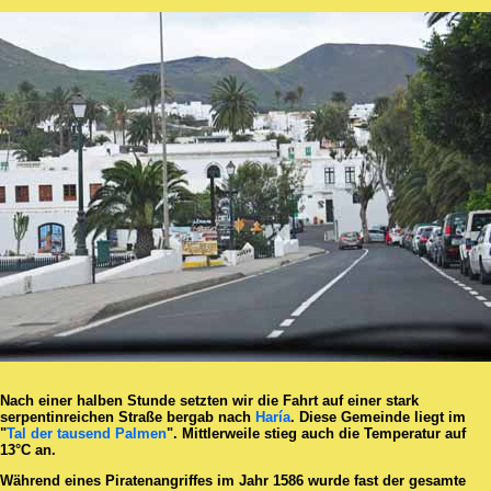
Nach einer halben Stunde setzten wir die Fahrt auf einer stark
serpentinreichen Straße bergab nach
Haría
. Diese Gemeinde liegt im
"
Tal der tausend Palmen
". Mittlerweile stieg auch die Temperatur auf
13°C an.
Während eines Piratenangriffes im Jahr 1586 wurde fast der gesamte