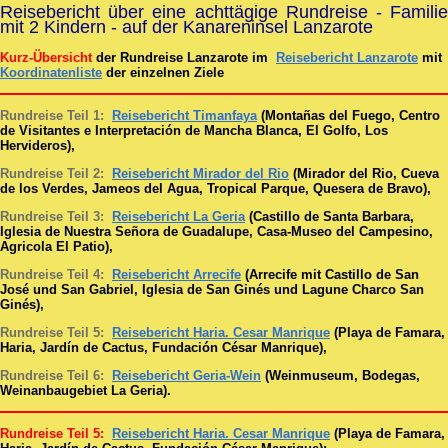
Reisebericht über eine achttägige Rundreise - Familie
mit 2 Kindern - auf der Kanareninsel Lanzarote
Kurz-Übersicht
der Rundreise
Lanzarote
im
Reisebericht Lanzarote
mit
Koordinatenliste
der einzelnen Ziele
Rundreise Teil 1:
Reisebericht Timanfaya
(Montañas del Fuego, Centro
de Visitantes e Interpretación de Mancha Blanca, El Golfo, Los
Hervideros),
Rundreise Teil 2:
Reisebericht Mirador del Rio
(Mirador del Rio, Cueva
de los Verdes, Jameos del Agua, Tropical Parque, Quesera de Bravo),
Rundreise Teil 3:
Reisebericht La Geria
(Castillo de Santa Barbara,
Iglesia de Nuestra Señora de Guadalupe, Casa-Museo del Campesino,
Agricola El Patio),
Rundreise Teil 4:
Reisebericht Arrecife
(Arrecife mit Castillo de San
José und San Gabriel, Iglesia de San Ginés und Lagune
Charco San
Ginés
),
Rundreise Teil 5:
Reisebericht Haria. Cesar Manrique
(Playa de Famara,
Haria, Jardín de Cactus, Fundación César Manrique),
Rundreise Teil 6:
Reisebericht Geria-Wein
(Weinmuseum, Bodegas,
Weinanbaugebiet La Geria).
Rundreise Teil 5:
Reisebericht Haria. Cesar Manrique
(Playa de Famara,