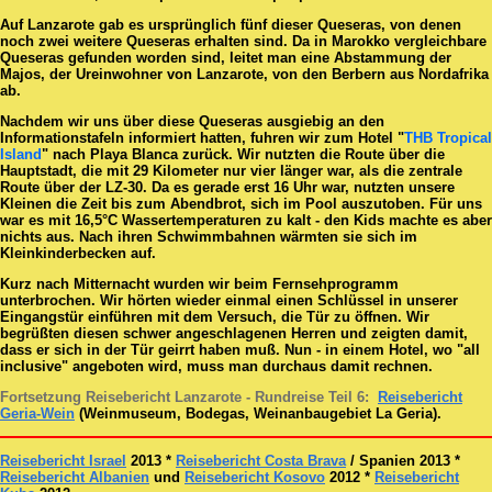
Auf Lanzarote gab es ursprünglich fünf dieser Queseras, von denen
noch zwei weitere Queseras erhalten sind. Da in Marokko vergleichbare
Queseras gefunden worden sind, leitet man eine Abstammung der
Majos, der Ureinwohner von Lanzarote, von den Berbern aus Nordafrika
ab.
Nachdem wir uns über diese Queseras ausgiebig an den
Informationstafeln informiert hatten, fuhren wir zum Hotel "
THB Tropical
Island
" nach Playa Blanca zurück. Wir nutzten die Route über die
Hauptstadt, die mit 29 Kilometer nur vier länger war, als die zentrale
Route über der LZ-30. Da es gerade erst 16 Uhr war, nutzten unsere
Kleinen die Zeit bis zum Abendbrot, sich im Pool auszutoben. Für uns
war es mit 16,5°C Wassertemperaturen zu kalt - den Kids machte es aber
nichts aus. Nach ihren Schwimmbahnen wärmten sie sich im
Kleinkinderbecken auf.
Kurz nach Mitternacht wurden wir beim Fernsehprogramm
unterbrochen. Wir hörten wieder einmal einen Schlüssel in unserer
Eingangstür einführen mit dem Versuch, die Tür zu öffnen. Wir
begrüßten diesen schwer angeschlagenen Herren und zeigten damit,
dass er sich in der Tür geirrt haben muß. Nun - in einem Hotel, wo "all
inclusive" angeboten wird, muss man durchaus damit rechnen.
Fortsetzung Reisebericht Lanzarote - Rundreise Teil 6:
Reisebericht
Geria-Wein
(Weinmuseum, Bodegas, Weinanbaugebiet La Geria).
Reisebericht Israel
2013 *
Reisebericht Costa Brava
/ Spanien 2013 *
Reisebericht Albanien
und
Reisebericht Kosovo
2012 *
Reisebericht