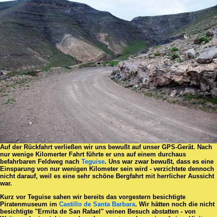
Auf der Rückfahrt verließen wir uns bewußt auf unser GPS-Gerät. Nach
nur wenige Kilomerter Fahrt führte er uns auf einem durchaus
befahrbaren Feldweg nach
Teguise
. Uns war zwar bewußt, dass es eine
Einsparung von nur wenigen Kilometer sein wird - verzichtete dennoch
nicht darauf, weil es eine sehr schöne Bergfahrt mit herrlicher Aussicht
war.
Kurz vor Teguise sahen wir bereits das vorgestern besichtigte
Piratenmuseum im
Castillo de Santa Barbara
. Wir hätten noch die nicht
besichtigte "Ermita de San Rafael" veinen Besuch abstatten - von