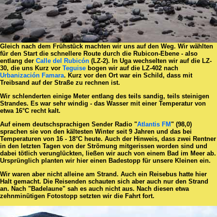
Gleich nach dem Frühstück machten wir uns auf den Weg. Wir wählten
für den Start die schnellere Route durch die Rubicon-Ebene - also
entlang der
Calle del Rubicón
(LZ-2). In Uga wechselten wir auf die LZ-
30, die uns Kurz vor
Teguise
bogen wir auf die LZ-402 nach
Urbanización Famara
. Kurz vor den Ort war ein Schild, dass mit
Treibsand auf der Straße zu rechnen ist.
Wir schlenderten einige Meter entlang des teils sandig, teils steinigen
Strandes. Es war sehr windig - das Wasser mit einer Temperatur von
etwa 16°C recht kalt.
Auf einem deutschsprachigen Sender Radio "
Atlantis FM
" (98,0)
sprachen sie von den kältesten Winter seit 9 Jahren und das bei
Temperaturen von 16 - 18°C heute. Auch der Hinweis, dass zwei Rentner
in den letzten Tagen von der Strömung mitgerissen worden sind und
dabei tötlich verunglückten, ließen wir auch von einem Bad im Meer ab.
Ursprünglich planten wir hier einen Badestopp für unsere Kleinen ein.
Wir waren aber nicht alleine am Strand. Auch ein Reisebus hatte hier
Halt gemacht. Die Reisenden schauten sich aber auch nur den Strand
an. Nach "Badelaune" sah es auch nicht aus. Nach diesen etwa
zehnminütigen Fotostopp setzten wir die Fahrt fort.