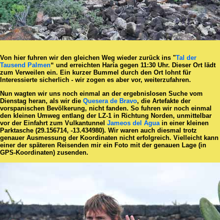
Von hier fuhren wir den gleichen Weg wieder zurück ins "
Tal der
Tausend Palmen
“ und erreichten Haría gegen 11:30 Uhr. Dieser Ort lädt
zum Verweilen ein. Ein kurzer Bummel durch den Ort lohnt für
Interessierte sicherlich - wir zogen es aber vor, weiterzufahren.
Nun wagten wir uns noch einmal an der ergebnislosen Suche vom
Dienstag heran, als wir die
Quesera de Bravo
, die Artefakte der
vorspanischen Bevölkerung, nicht fanden. So fuhren wir noch einmal
den kleinen Umweg entlang der LZ-1 in Richtung Norden, unmittelbar
vor der Einfahrt zum Vulkantunnel
Jameos del Agua
in einer kleinen
Parktasche (29.156714, -13.434980). Wir waren auch diesmal trotz
genauer Ausmessung der Koordinaten nicht erfolgreich. Vielleicht kann
einer der späteren Reisenden mir ein Foto mit der genauen Lage (in
GPS-Koordinaten) zusenden.