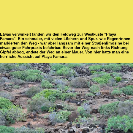
Etwas verwinkelt fanden wir den Feldweg zur Westküste "Playa
Famara". Ein schmaler, mit vielen Löchern und Spur- wie Regenrinnen
markierten den Weg - war aber langsam mit einer Straßenlimosine bei
etwas guter Fahrpraxis befahrbar. Bevor der Weg nach links Richtung
Gipfel abbog, endete der Weg an einer Mauer. Von hier hatte man eine
herrliche Aussicht auf Playa Famara.