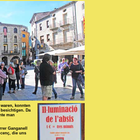
m waren, konnten
 besichtigen. Da
nnte man
rrer Ganganell
icenç, die uns