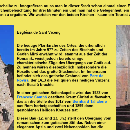
scheibe zu fotografieren muss man in dieser Stadt schon einmal einen E
rchenbeleuchtung für drei Minuten ein und man hat die Gelegenheit, ein
 zu ergattern. Wir warteten vor den beiden Kirchen - kaum ein Tourist w
Església de Sant Vicenç
Die heutige Pfarrkirche des Ortes, die urkundlich
bereits im Jahre 977 zu Zeiten des Bischofs und
Grafen Miró erwähnt wird, stammt aus der Zeit der
Romanik, weist jedoch bereits einige
charakteristische Züge des Übergangs zur Gotik auf.
Zu nennen wären diesbezüglich insbesondere die
Rosette und das große Glasfenster. Im Innenraum
befindet sich das gotische Grabmal von
Pere de
Rovira
, der 1413 die Reliquien des heiligen Vinzenz
nach Besalú brachte.
In einer gotischen Seitenkapelle wird das 1923 von
Francesc Cambó
gestiftete Kreuz Christi aufbewahrt,
das an die Stelle des 1017 von
Bernhard Tallaferro
aus Rom herbeigeschafften und 1899 dann
gestohlenen Heiligen Kreuzes trat.
Dieser Bau (12. und 13. Jh.) stellt den Übergang vom
romanischen zum gotischen Stil dar. Neben einer
eleganten Apsis und zwei Nebenapsiden hat die