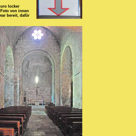
uro locker
 Foto von innen
ar bereit, dafür