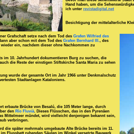
Hand haben, um die Sehenswürdigkei
ich unter
revistadigital.net
Besichtigung der mittelalterliche Kle
iner Grafschaft setze nach dem Tod des
Grafen Wilfried des
t dann aber schon mit dem Tod des
Grafen Bernhard III.
, des
, wieder ein, nachdem dieser ohne Nachkommen zu
its im 10. Jahrhundert dokumentieren Burg zu suchen, die
ch die Reste der einstigen Stiftskirche Santa Maria zu sehen
tung wurde der gesamte Ort im Jahr 1966 unter Denkmalschutz
wertesten Stadtanlagen Kataloniens.
rt erbaute Brücke von Besalú, die 105 Meter lange, durch
 über den
Río Fluvià
. Dieses Flüsschen, das in den Pyrenäen
as Mittelmeer mündet, wird vielleicht denjenigen bekannt sein,
laub verbringen.
d die später mehrmals umgebaute Alte Brücke bereits im 11.
n im Flussbett ruhenden Säulen im Winkel versetzte Bauwerk