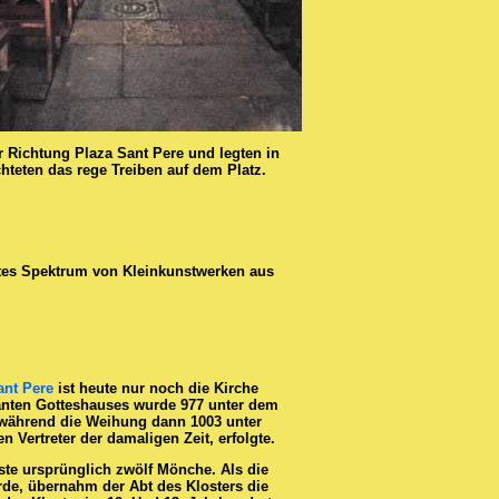
r Richtung Plaza Sant Pere und legten in
teten das rege Treiben auf dem Platz.
eites Spektrum von Kleinkunstwerken aus
ant Pere
ist heute nur noch die Kirche
anten Gotteshauses wurde 977 unter dem
ährend die Weihung dann 1003 unter
n Vertreter der damaligen Zeit, erfolgte.
te ursprünglich zwölf Mönche. Als die
rde, übernahm der Abt des Klosters die