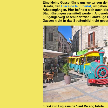
Eine kleine Gasse führte uns weiter von de
Besalú, den
Plaça de la Llibertat
, umgeben 
Arkadengängen. Hier befindet sich auch di
Stadtführungen vermittelt werden. Angeneh
Fußgängerweg beschildert war. Fahrzeuge 
Gassen nicht in das Straßenbild nicht gepa
direkt zur Església de Sant Vicenç führte.