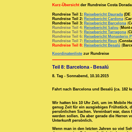
Kurz-Übersicht
der Rundreise Costa Dorad
Rundreise Teil 1:
Reisebericht Daurada
(DE -
Rundreise Teil 2:
Reisebericht Cardona
(
Car
Rundreise Teil 3:
Reisebericht Barcelona
(
C
Rundreise Teil 4:
Reisebericht Salou
(
Mont-
Rundreise Teil 5:
Reisebericht Tarragona
(
C
Rundreise Teil 6:
Reisebericht Monasterio P
Rundreise Teil 7:
Reisebericht Reus
(
Consta
Rundreise Teil 8:
Reisebericht Besalú
(
Barc
Koordinatenliste
zur Rundreise
Teil 8: Barcelona - Besalú
8. Tag - Sonnabend, 10.10.2015
Fahrt nach Barcelona und Besalú (ca. 182 
Wir hatten bis 10 Uhr Zeit, um im Mobile H
genug Zeit für ein ausgiebiges Frühstück, 
persönlichen Sachen. Vereinbart war, dass 
werden sollen. Da aber gerade die Herren 
Unterkunft persönlich.
Wenn man in den letzten Jahren so viel Se