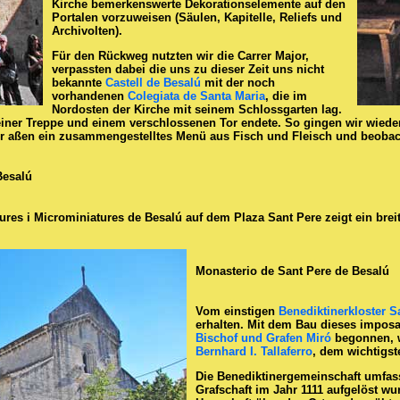
Kirche bemerkenswerte Dekorationselemente auf den
Portalen vorzuweisen (Säulen, Kapitelle, Reliefs und
Archivolten).
Für den Rückweg nutzten wir die Carrer Major,
verpassten dabei die uns zu dieser Zeit uns nicht
bekannte
Castell de Besalú
mit der noch
vorhandenen
Colegiata de Santa Maria
, die im
Nordosten der Kirche mit seinem Schlossgarten lag.
einer Treppe und einem verschlossenen Tor endete. So gingen wir wiede
ir aßen ein zusammengestelltes Menü aus Fisch und Fleisch und beobach
Besalú
ures i Microminiatures de Besalú auf dem Plaza Sant Pere zeigt ein br
Monasterio de Sant Pere de Besalú
Vom einstigen
Benediktinerkloster S
erhalten. Mit dem Bau dieses impos
Bischof und Grafen Miró
begonnen, w
Bernhard I. Tallaferro
, dem wichtigste
Die Benediktinergemeinschaft umfass
Grafschaft im Jahr 1111 aufgelöst wu