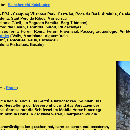
a im
Reisebericht Katalonien
 FRA - Camping Vilanova Park, Castellet, Roda de Bará, Altafulla, Calafel
dona, Sant Pere de Ribes, Monserrat
)
olonia Güell
,
La Sagrada Familia, Berg Tibidabo
)
roig del Camp, Cambrils, Salou, Riudecanyes
)
ircus romà, Fòrum Romà, Fòrum Provincial, Passeig arqueològic, Amfi
oblet
(
)
Valls, Montblanc, Aiguamúrcia
ntí, Centcelles, Reus, Escaladei
)
elona Pedralbes, Besalú
)
km -
Route
)
ome von Vilanova i la Geltrú auszuchecken. So blieb uns
die Herstellung der Besenreinheit und das Verstauen der
bei Abreise nur die Schlüssel im Mobile Home hinterlegt
von Mobile Home in der Nähe waren, übergaben wir die
henswürdigkeiten gesehen hat, kann es schon mal passieren,