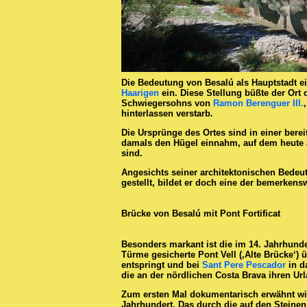
Die Bedeutung von Besalú als Hauptstadt e
Haarigen
ein. Diese Stellung büßte der Or
Schwiegersohns von
Ramon Berenguer III.
hinterlassen verstarb.
Die Ursprünge des Ortes sind in einer bere
damals den Hügel einnahm, auf dem heute au
sind.
Angesichts seiner architektonischen Bedeu
gestellt, bildet er doch eine der bemerkens
Brücke von Besalú mit Pont Fortificat
Besonders markant ist die im 14. Jahrhunde
Türme gesicherte Pont Vell (‚Alte Brücke‘)
entspringt und bei
Sant Pere Pescador
in d
die an der nördlichen Costa Brava ihren Ur
Zum ersten Mal dokumentarisch erwähnt wir
Jahrhundert. Das durch die auf den Steine