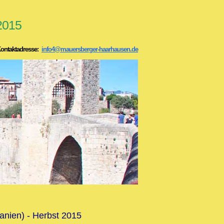
 2015
ntaktadresse:
info4@mauersberger-haarhausen.de
anien) - Herbst 2015