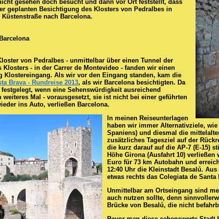
cht gesehen doch besucht und dann vor Ort feststellt, dass
der geplanten Besichtigung des Klosters von Pedralbes in
n Küstenstraße nach Barcelona.
 Barcelona
Kloster von Pedralbes - unmittelbar über einen Tunnel der
 Klosters - in der Carrer de Montevideo - fanden wir einen
ng Klostereingang. Als wir vor den Eingang standen, kam die
ta Brava - Rundreise 2013
, als wir Barcelona besichtigten. Da
ir festgelegt, wenn eine Sehenswürdigkeit ausreichend
 weiteres Mal - vorausgesetzt, sie ist nicht bei einer geführten
ieder ins Auto, verließen Barcelona.
In meinen Reiseunterlagen
haben wir immer Alternativziele, wi
Spaniens) und diesmal die mittelalter
zusätzliches Tagesziel auf der Rückr
die kurz darauf auf die AP-7 (E-15) s
Höhe Girona (Ausfahrt 10) verließen 
Euro für 73 km Autobahn und erreich
12:40 Uhr die Kleinstadt Besalú. Aus
etwas rechts das Colegiata de Santa 
Unmittelbar am Ortseingang sind me
auch nutzen sollte, denn sinnvollerw
Brücke von Besalú, die nicht befahrba
Bevor man diese sehenswerte Stadt b