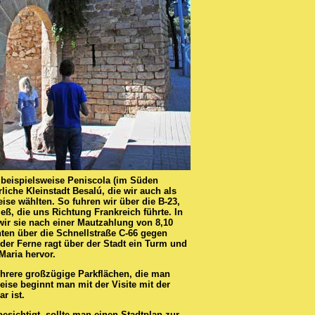
e beispielsweise Peniscola (im Süden
liche Kleinstadt Besalú, die wir auch als
eise wählten. So fuhren wir über die B-23,
tieß, die uns Richtung Frankreich führte. In
wir sie nach einer Mautzahlung von 8,10
ten über die Schnellstraße C-66 gegen
 der Ferne ragt über der Stadt ein Turm und
Maria hervor.
hrere großzügige Parkflächen, die man
eise beginnt man mit der Visite mit der
r ist.
esichtigt, sollte man einen Stadtplan zur