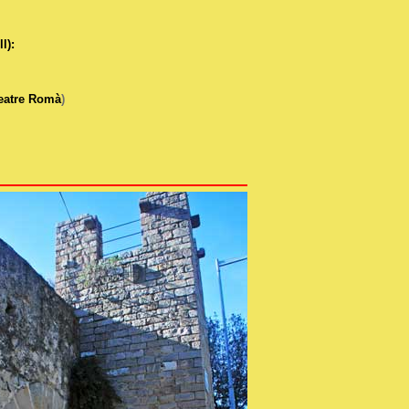
l):
teatre Romà
)