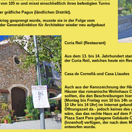
von 105 m und misst einschließlich ihres befestigten Turms
r gräfliche Pagus (ländlichen Distrikt).
rieg gesprengt wurde, musste sie in der Folge vom
der Generaldirektion für Architektur wieder neu aufgebaut
Curia Reil (Restaurant)
Aus dem 13. bis 14. Jahrhundert s
der
Curia Reil, welches heute ein Res
Casa de Cornellà und Casa Llaudes
Auch aus der Kennzeichnung der Häus
Häuser das romanische Wohnhaus
C
sollten, die den Beschreibungen hier
(Montag bis Freitag von 10 bis 14h 
10 Uhr bis 14 Uhr) im Internet gefun
Öffnungszeit da - jedoch keines de
wäre, das das rechte Haus auf dem F
Plaza Sant Pere gelegene Gebäude C
(Innenhof) verfügen, der nach dem 
entworfen wurde.