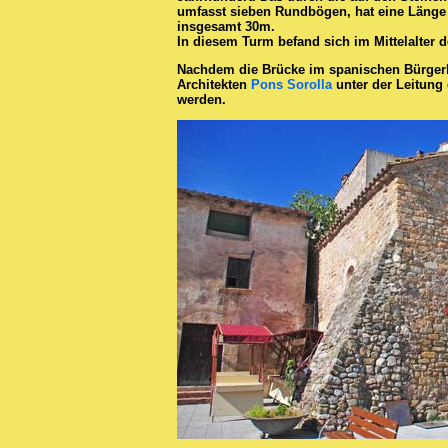
umfasst sieben Rundbögen, hat eine Länge 
insgesamt 30m.
In diesem Turm befand sich im Mittelalter de
Nachdem die Brücke im spanischen Bürgerk
Architekten
Pons Sorolla
unter der Leitung 
werden.