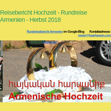
Reisebericht Hochzeit
- Rundreise
Armenien - Herbst 2018
Rundreisebericht Armenien
im Google-Blog Kontaktadresse:
reisen@haarhausen.com
Startseite