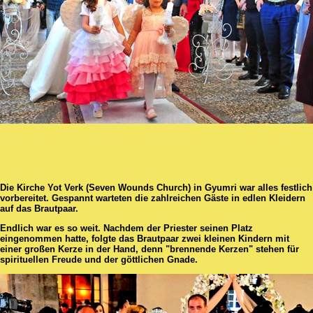
Die Kirche Yot Verk (Seven Wounds Church) in Gyumri war alles festlich
vorbereitet. Gespannt warteten die zahlreichen Gäste in edlen Kleidern
auf das Brautpaar.
Endlich war es so weit. Nachdem der Priester seinen Platz
eingenommen hatte, folgte das Brautpaar zwei kleinen Kindern mit
einer großen Kerze in der Hand, denn "brennende Kerzen" stehen für
spirituellen Freude und der göttlichen Gnade.