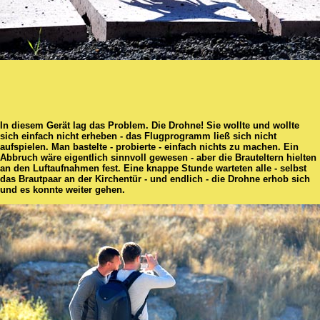
In diesem Gerät lag das Problem. Die Drohne! Sie wollte und wollte
sich einfach nicht erheben - das Flugprogramm ließ sich nicht
aufspielen. Man bastelte - probierte - einfach nichts zu machen. Ein
Abbruch wäre eigentlich sinnvoll gewesen - aber die Brauteltern hielten
an den Luftaufnahmen fest. Eine knappe Stunde warteten alle - selbst
das Brautpaar an der Kirchentür - und endlich - die Drohne erhob sich
und es konnte weiter gehen.