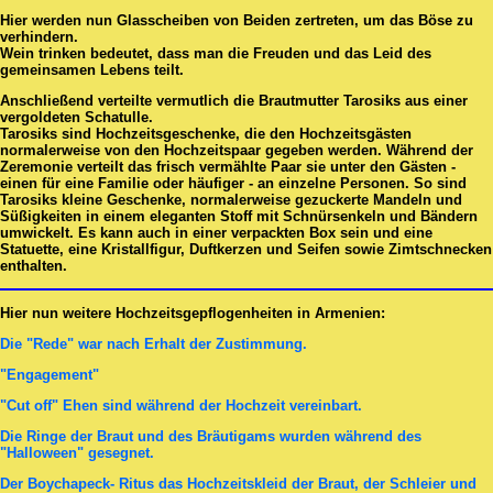
Hier werden nun Glasscheiben von Beiden zertreten, um das Böse zu
verhindern.
Wein trinken bedeutet, dass man die Freuden und das Leid des
gemeinsamen Lebens teilt.
Anschließend verteilte vermutlich die Brautmutter Tarosiks aus einer
vergoldeten Schatulle.
Tarosiks sind Hochzeitsgeschenke, die den Hochzeitsgästen
normalerweise von den Hochzeitspaar gegeben werden. Während der
Zeremonie verteilt das frisch vermählte Paar sie unter den Gästen -
einen für eine Familie oder häufiger - an einzelne Personen. So sind
Tarosiks kleine Geschenke, normalerweise gezuckerte Mandeln und
Süßigkeiten in einem eleganten Stoff mit Schnürsenkeln und Bändern
umwickelt. Es kann auch in einer verpackten Box sein und eine
Statuette, eine Kristallfigur, Duftkerzen und Seifen sowie Zimtschnecken
enthalten.
Hier nun weitere Hochzeitsgepflogenheiten in Armenien:
Die "Rede" war nach Erhalt der Zustimmung.
"Engagement"
"Cut off" Ehen sind während der Hochzeit vereinbart.
Die Ringe der Braut und des Bräutigams wurden während des
"Halloween" gesegnet.
Der Boychapeck- Ritus das Hochzeitskleid der Braut, der Schleier und