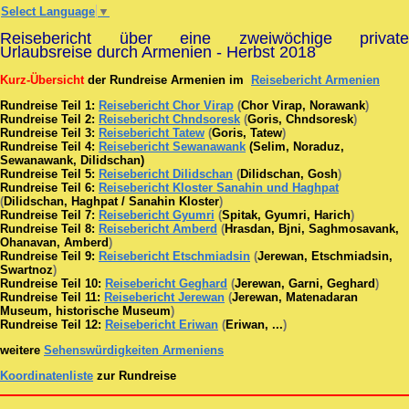
Select Language
▼
Reisebericht über eine zweiwöchige private
Urlaubsreise durch Armenien - Herbst 2018
Kurz-Übersicht
der Rundreise Armenien im
Reisebericht Armenien
Rundreise Teil 1:
Reisebericht Chor Virap
(
Chor Virap, Norawank
)
Rundreise Teil 2:
Reisebericht Chndsoresk
(
Goris, Chndsoresk
)
Rundreise Teil 3:
Reisebericht Tatew
(
Goris, Tatew
)
Rundreise Teil 4:
Reisebericht Sewanawank
(Selim, Noraduz,
Sewanawank, Dilidschan)
Rundreise Teil 5:
Reisebericht Dilidschan
(
Dilidschan, Gosh
)
Rundreise Teil 6:
Reisebericht Kloster Sanahin und Haghpat
(
Dilidschan, Haghpat / Sanahin Kloster
)
Rundreise Teil 7:
Reisebericht Gyumri
(
Spitak, Gyumri, Harich
)
Rundreise Teil 8:
Reisebericht Amberd
(
Hrasdan, Bjni, Saghmosavank,
Ohanavan, Amberd
)
Rundreise Teil 9:
Reisebericht Etschmiadsin
(
Jerewan, Etschmiadsin,
Swartnoz
)
Rundreise Teil 10:
Reisebericht Geghard
(
Jerewan, Garni, Geghard
)
Rundreise Teil 11:
Reisebericht Jerewan
(
Jerewan, Matenadaran
Museum, historische Museum
)
Rundreise Teil 12:
Reisebericht Eriwan
(
Eriwan, ...
)
weitere
Sehenswürdigkeiten Armeniens
Koordinatenliste
zur Rundreise