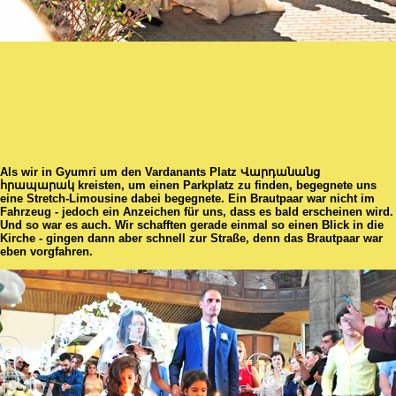
Als wir in Gyumri um den Vardanants Platz Վարդանանց
հրապարակ kreisten, um einen Parkplatz zu finden, begegnete uns
eine Stretch-Limousine dabei begegnete. Ein Brautpaar war nicht im
Fahrzeug - jedoch ein Anzeichen für uns, dass es bald erscheinen wird.
Und so war es auch. Wir schafften gerade einmal so einen Blick in die
Kirche - gingen dann aber schnell zur Straße, denn das Brautpaar war
eben vorgfahren.