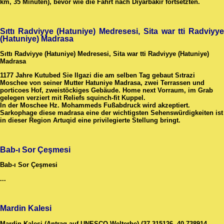
km, 35 Minuten), bevor wie die Fahrt nach Diyarbakır fortsetzten.
Sıttı Radviyye (Hatuniye) Medresesi, Sita war tti Radviyye
(Hatuniye) Madrasa
Sıttı Radviyye (Hatuniye) Medresesi, Sita war tti Radviyye (Hatuniye)
Madrasa
1177 Jahre Kutubed Sie Ilgazi die am selben Tag gebaut Sıtrazi
Moschee von seiner Mutter Hatuniye Madrasa, zwei Terrassen und
porticoes Hof, zweistöckiges Gebäude. Home next Vorraum, im Grab
gelegen verziert mit Reliefs squinch-fit Kuppel.
In der Moschee Hz. Mohammeds Fußabdruck wird akzeptiert.
Sarkophage diese madrasa eine der wichtigsten Sehenswürdigkeiten ist
in dieser Region Artuqid eine privilegierte Stellung bringt.
Bab-ı Sor Çeşmesi
Bab-ı Sor Çeşmesi
...
Mardin Kalesi
Mardin Kalesi (Antrag auf UNESCO-Welterbe) (37.315126, 40.738914