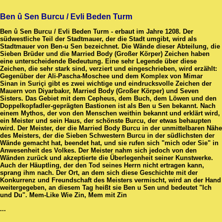
Ben û Sen Burcu / Evli Beden Turm
Ben û Sen Burcu / Evli Beden Turm - erbaut im Jahre 1208. Der
südwestliche Teil der Stadtmauer, der die Stadt umgibt, wird als
Stadtmauer von Ben-u Sen bezeichnet. Die Wände dieser Abteilung, die
Sieben Brüder und die Married Body (Großer Körper) Zeichen haben
eine unterscheidende Bedeutung. Eine sehr Legende über diese
Zeichen, die sehr stark sind, verziert und eingeschrieben, wird erzählt:
Gegenüber der Ali-Pascha-Moschee und dem Komplex von Mimar
Sinan in Suriçi gibt es zwei wichtige und eindrucksvolle Zeichen der
Mauern von Diyarbakır, Married Body (Großer Körper) und Seven
Sisters. Das Gebiet mit dem Cepheus, dem Buch, dem Löwen und den
Doppelkopfadler-geprägten Bastionen ist als Ben u Sen bekannt. Nach
einem Mythos, der von den Menschen weithin bekannt und erklärt wird,
ein Meister und sein Haus, der schönste Burcu, der etwas behaupten
wird. Der Meister, der die Married Body Burcu in der unmittelbaren Nähe
des Meisters, der die Sieben Schwestern Burcu in der südlichsten der
Wände gemacht hat, beendet hat, und sie rufen sich "mich oder Sie" in
Anwesenheit des Volkes. Der Meister nahm sich jedoch von den
Wänden zurück und akzeptierte die Überlegenheit seiner Kunstwerke.
Auch der Häuptling, der den Tod seines Herrn nicht ertragen kann,
sprang ihm nach. Der Ort, an dem sich diese Geschichte mit der
Konkurrenz und Freundschaft des Meisters vermischt, wird an der Hand
weitergegeben, an diesem Tag heißt sie Ben u Sen und bedeutet "Ich
und Du". Mem-Like Wie Zin, Mem mit Zin
...