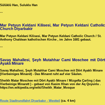
Sülüklü Han, Suluklu Han
...
Mar Petyun Keldani Kilisesi, Mar Petyun Keldani Catholic
Church Diyarbakir
Mar Petyun Keldani Kilisesi, Mar Petyun Keldani Catholic Church / St.
Anthony Chaldean katholischen Kirche , im Jahre 1681 gebaut.
...
Savaş Mahallesi, Şeyh Mutahhar Cami Moschee mit Dört
Ayaklı Minare
Savaş Mahallesi, Şeyh Mutahhar Cami Moschee mit Dört Ayaklı Minare
(Vierbeiniges Minaret) - Das Minaret ruht auf vier Säulen.
Sheikh Matar Moschee mit Dört Ayaklı Minare / Mizgefta Çarling ( das
Vierbeinige Minarett ) - gebaut von Kasim Khan von der Aq Qoyunlu .
https://en.wikipedia.org/wiki/Sheikh_Matar_Mosque
Route Stadtrundfahrt Diyarbakır - Westteil
(ca. 4 km)