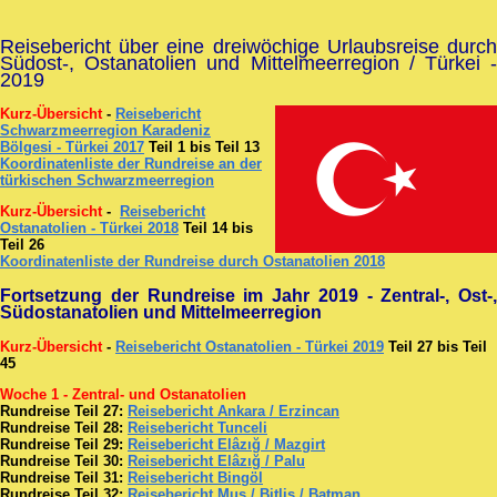
Reisebericht über eine dreiwöchige Urlaubsreise durch
Südost-, Ostanatolien und Mittelmeerregion / Türkei -
2019
Kurz-Übersicht
-
Reisebericht
Schwarzmeerregion Karadeniz
Bölgesi - Türkei 2017
Teil 1 bis Teil 13
Koordinatenliste der Rundreise an der
türkischen Schwarzmeerregion
Kurz-Übersicht
-
Reisebericht
Ostanatolien - Türkei 2018
Teil 14 bis
Teil 26
Koordinatenliste der Rundreise durch Ostanatolien 2018
Fortsetzung der Rundreise im Jahr 2019 - Zentral-, Ost-,
Südostanatolien und Mittelmeerregion
Kurz-Übersicht
-
Reisebericht Ostanatolien - Türkei 2019
Teil 27 bis Teil
45
Woche 1 - Zentral- und Ostanatolien
Rundreise Teil 27:
Reisebericht Ankara / Erzincan
Rundreise Teil 28:
Reisebericht Tunceli
Rundreise Teil 29:
Reisebericht Elâzığ / Mazgirt
Rundreise Teil 30:
Reisebericht Elâzığ / Palu
Rundreise Teil 31:
Reisebericht Bingöl
Rundreise Teil 32:
Reisebericht Mus / Bitlis / Batman