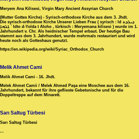
Meryem Ana Kilisesi, Virgin Mary Ancient Assyrian Church
(Mutter Gottes Kirche) - Syrisch-orthodoxe Kirche aus dem 3. Jhdt.
Die syrisch-orthodoxe Kirche Unserer Lieben Frau ( syrisch : Id ܕܝܠܕܬ
ܐܠܗܐ ` Idto d-Yolda t Aloho , türkisch : Meryemana kilisesi ) wurde im 1.
Jahrhundert v. Chr. Als heidnischer Tempel erbaut. Der heutige Bau
stammt aus dem 3. Jahrhundert, wurde mehrmals restauriert und wird
heute noch als Gotteshaus genutzt.
https://en.wikipedia.org/wiki/Syriac_Orthodox_Church
Melik Ahmet Cami
Melik Ahmet Cami - 16. Jhdt.
Melek Ahmet Camii / Melek Ahmed Paşa eine Moschee aus dem 16.
Jahrhundert, bekannt für ihre geflieste Gebetsnische und für die
Doppeltreppe auf dem Minarett.
Sarı Saltug Türbesi
Sarı Saltug Türbesi
...