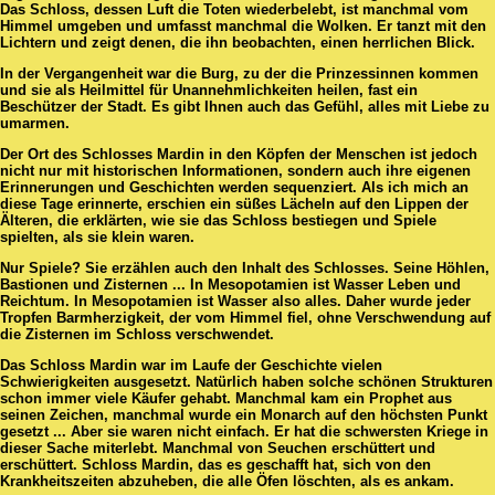
Das Schloss, dessen Luft die Toten wiederbelebt, ist manchmal vom
Himmel umgeben und umfasst manchmal die Wolken. Er tanzt mit den
Lichtern und zeigt denen, die ihn beobachten, einen herrlichen Blick.
In der Vergangenheit war die Burg, zu der die Prinzessinnen kommen
und sie als Heilmittel für Unannehmlichkeiten heilen, fast ein
Beschützer der Stadt. Es gibt Ihnen auch das Gefühl, alles mit Liebe zu
umarmen.
Der Ort des Schlosses Mardin in den Köpfen der Menschen ist jedoch
nicht nur mit historischen Informationen, sondern auch ihre eigenen
Erinnerungen und Geschichten werden sequenziert. Als ich mich an
diese Tage erinnerte, erschien ein süßes Lächeln auf den Lippen der
Älteren, die erklärten, wie sie das Schloss bestiegen und Spiele
spielten, als sie klein waren.
Nur Spiele? Sie erzählen auch den Inhalt des Schlosses. Seine Höhlen,
Bastionen und Zisternen ... In Mesopotamien ist Wasser Leben und
Reichtum. In Mesopotamien ist Wasser also alles. Daher wurde jeder
Tropfen Barmherzigkeit, der vom Himmel fiel, ohne Verschwendung auf
die Zisternen im Schloss verschwendet.
Das Schloss Mardin war im Laufe der Geschichte vielen
Schwierigkeiten ausgesetzt. Natürlich haben solche schönen Strukturen
schon immer viele Käufer gehabt. Manchmal kam ein Prophet aus
seinen Zeichen, manchmal wurde ein Monarch auf den höchsten Punkt
gesetzt ... Aber sie waren nicht einfach. Er hat die schwersten Kriege in
dieser Sache miterlebt. Manchmal von Seuchen erschüttert und
erschüttert. Schloss Mardin, das es geschafft hat, sich von den
Krankheitszeiten abzuheben, die alle Öfen löschten, als es ankam.