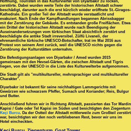
Hoffnung, Touristen in das Kulturviertel von Diyarbakir zu locken,
zerstörte. Dabei wurden weite Teile der historischen Altstadt schwer
beschädigt, darunter auch die erst kürzlich wieder eröffnete St.-Giragos-
Kathedrale. Ein großer Teil der Altstadt wurde verstaatlicht und
evakuiert. Nach Ende der Kampfhandlungen begannen Abrissbagger
mit der Zerstörung der Gebäude. Es entstanden große Freiflächen. Etwa
ein Drittel der historischen Altstadt wurde nach Beendigung der
Auseinandersetzungen vom türkischen Staat absichtlich zerstört und
beschädigte die antike Stadt irreversibel. Zülfü Livaneli, der
ehrenamtliche türkische UNESCO-Botschafter, trat im Mai 2016 aus
Protest von seinem Amt zurück, weil die UNESCO nichts gegen die
Zerstörung der Kulturstätten unternahm.
Die Befestigungsanlagen von Diyarbakır / Amed wurden 2015
gemeinsam mit den Hevsel-Gärten, die zwischen Altstadt und Tigris
liegen, von der UNESCO in die Liste des Kulturwelterbe aufgenommen.
Die Stadt gilt als "multikultureller, mehrsprachiger und multikultureller
Charakter".
Diyarbakır ist bekannt für seine reichhaltigen Lammgerichte mit
Gewürzen wie schwarzem Pfeffer, Sumach und Koriander; Reis, Bulgur
und Butter.
Anschließend fuhren wir in Richtung Altstadt, passierten das Tor Mardin
Kapisi / Gate oder Tel Kapisi im Süden und besichtigten den Ziegenturn
Keçi Burcu
. Da der Ostteil der Altstadt mittlerweile zum Großteil zerstört
war, besichtigten wir den noch verbliebenen Rest, bevor wir uns im
Hotel eincheckten.
Keçi Burcu, Ziegenturm, Goat Tower