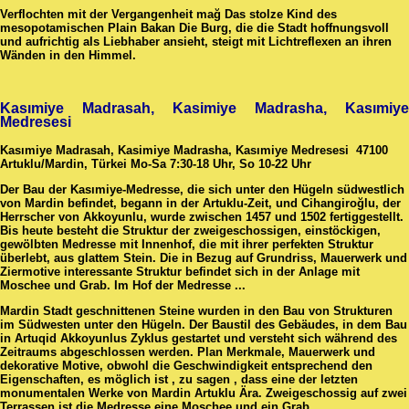
Verflochten mit der Vergangenheit mağ Das stolze Kind des
mesopotamischen Plain Bakan Die Burg, die die Stadt hoffnungsvoll
und aufrichtig als Liebhaber ansieht, steigt mit Lichtreflexen an ihren
Wänden in den Himmel.
Kasımiye Madrasah, Kasimiye Madrasha, Kasımiye
Medresesi
Kasımiye Madrasah, Kasimiye Madrasha,
Kasımiye Medresesi
47100
Artuklu/Mardin, Türkei Mo-Sa 7:30-18 Uhr, So 10-22 Uhr
Der Bau der Kasımiye-Medresse, die sich unter den Hügeln südwestlich
von Mardin befindet, begann in der Artuklu-Zeit, und Cihangiroğlu, der
Herrscher von Akkoyunlu, wurde zwischen 1457 und 1502 fertiggestellt.
Bis heute besteht die Struktur der zweigeschossigen, einstöckigen,
gewölbten Medresse mit Innenhof, die mit ihrer perfekten Struktur
überlebt, aus glattem Stein. Die in Bezug auf Grundriss, Mauerwerk und
Ziermotive interessante Struktur befindet sich in der Anlage mit
Moschee und Grab. Im Hof ​​der Medresse ...
Mardin Stadt geschnittenen Steine wurden in den Bau von Strukturen
im Südwesten unter den Hügeln. Der Baustil des Gebäudes, in dem Bau
in Artuqid Akkoyunlus Zyklus gestartet und versteht sich während des
Zeitraums abgeschlossen werden. Plan Merkmale, Mauerwerk und
dekorative Motive, obwohl die Geschwindigkeit entsprechend den
Eigenschaften, es möglich ist , zu sagen , dass eine der letzten
monumentalen Werke von Mardin Artuklu Ära. Zweigeschossig auf zwei
Terrassen ist die Medresse eine Moschee und ein Grab.