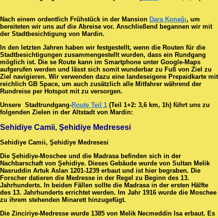
Nach einem ordentlich Frühstück in der Mansion
Dara Konağı
, um
bereiteten wir uns auf die Abreise vor. Anschließend begannen wir mit
der Stadtbesichtigung von Mardin.
In den letzten Jahren haben wir festgestellt, wenn die Routen für die
Stadtbesichtigungen zusammengestellt wurden, dass ein Rundgang
möglich ist. Die se Route kann im Smartphone unter Google-Maps
aufgerufen werden und lässt sich somit wunderbar zu Fuß von Ziel zu
Ziel navigieren. Wir verwenden dazu eine landeseigene Prepaidkarte mit
reichlich GB Space, um auch zusätzlich alle Mitfahrer während der
Rundreise per Hotspot mit zu versorgen.
Unsere Stadtrundgang-
Route Teil 1
(Teil 1+2: 3,6 km, 1h) führt uns zu
folgenden Zielen in der Altstadt von Mardin:
Sehidiye Camii, Şehidiye Medresesi
Sehidiye Camii, Şehidiye Medresesi
Die Şehidiye-Moschee und die Madrasa befinden sich in der
Nachbarschaft von Şehidiye. Dieses Gebäude wurde von Sultan Melik
Nasruddin Artuk Aslan 1201-1239 erbaut und ist hier begraben. Die
Forscher datieren die Medresse in der Regel zu Beginn des 13.
Jahrhunderts. In beiden Fällen sollte die Madrasa in der ersten Hälfte
des 13. Jahrhunderts errichtet werden. Im Jahr 1916 wurde die Moschee
zu ihrem stehenden Minarett hinzugefügt.
Die Zinciriye-Medresse wurde 1385 von Melik Necmeddin Isa erbaut. Es