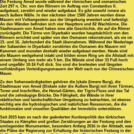
Die Festung Amed wurde während der römischen und osmanischen
Zeit 297 n. Chr. von den Römern im Auftrag von Constantius II.
aufgebaut, zerstört und wieder aufgebaut. Es gibt sowohl innere als
auch äußere Wälle. In den nächsten über 1500 Jahren wurden diese
Mauern mit Vulkangestein aus der Umgebung erweitert und befestigt.
An den Wänden befinden sich vier Haupttore und 82 Wachtürme. Die
Stadtmauern von Amed haben eine alte Geschichte, die auf die Römer
zurückgeht. Die Türme von Diyarbakir wurden hauptsächlich von den
Römern errichtet und später von den Osmanen rekonstruiert, als sie im
15. und 16. Jahrhundert die Stadt übernahmen. Während der Niederlage
der Safawiden in Diyarbakir zerstörten die Osmanen die Mauern mit
Kanonen und mussten deshalb wieder aufgebaut werden. Heute sind
die Mauern weitgehend intakt und bilden einen Ring um die Altstadt mit
einem Umfang von mehr als 5 km. Die Wände sind über 33 Fuß hoch
und ungefähr 10-16 Fuß dick. Sie sind die breitesten und längsten
vollständigen Verteidigungsmauern der Welt nach nur der Chinesischen
Mauer.
Zu den Sehenswürdigkeiten gehören die Içkale (Innere Burg), die
Stadtmauer von Amed (Diskale oder die Äußere Burg) mit ihren Türmen,
Toren und Inschriften, die Hevsel-Gärten, der Tigris-Fluss und das Tal
und die zehnäugige Brücke. Die Fähigkeit, die Wände in ihrer
städtischen und landschaftlichen Umgebung zu betrachten, ist ebenso
wichtig wie die hydrologischen und natürlichen Ressourcen, die die
funktionalen und visuellen Qualitäten der Immobilie unterstützen.
Seit 2015 kam es nach der geänderten Kurdenpolitik des türkischen
Staates zu Kämpfen und großen Zerstörungen an der Festung und den
umliegenden Monumenten, besonders Anfang 2016 in der Altstadt, was
die Pläne der Regierung zur Erhaltung der historischen Festung in der