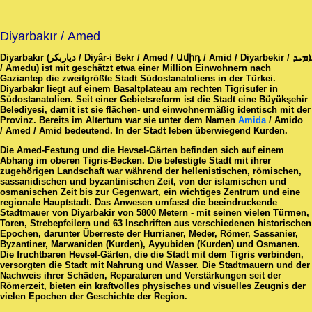
Diyarbakır / Amed
Diyarbakır (دیاربکر / Diyâr-i Bekr / Amed / Ամիդ / Amid / Diyarbekir / ܐܡܝܕ
/ Amedu) ist mit geschätzt etwa einer Million Einwohnern nach
Gaziantep die zweitgrößte Stadt Südostanatoliens in der Türkei.
Diyarbakır liegt auf einem Basaltplateau am rechten Tigrisufer in
Südostanatolien. Seit einer Gebietsreform ist die Stadt eine Büyükşehir
Belediyesi, damit ist sie flächen- und einwohnermäßig identisch mit der
Provinz. Bereits im Altertum war sie unter dem Namen
Amida
/ Amido
/ Amed / Amid bedeutend. In der Stadt leben überwiegend Kurden.
Die Amed-Festung und die Hevsel-Gärten befinden sich auf einem
Abhang im oberen Tigris-Becken. Die befestigte Stadt mit ihrer
zugehörigen Landschaft war während der hellenistischen, römischen,
sassanidischen und byzantinischen Zeit, von der islamischen und
osmanischen Zeit bis zur Gegenwart, ein wichtiges Zentrum und eine
regionale Hauptstadt. Das Anwesen umfasst die beeindruckende
Stadtmauer von Diyarbakir von 5800 Metern - mit seinen vielen Türmen,
Toren, Strebepfeilern und 63 Inschriften aus verschiedenen historischen
Epochen, darunter Überreste der Hurrianer, Meder, Römer, Sassanier,
Byzantiner, Marwaniden (Kurden), Ayyubiden (Kurden) und Osmanen.
Die fruchtbaren Hevsel-Gärten, die die Stadt mit dem Tigris verbinden,
versorgten die Stadt mit Nahrung und Wasser. Die Stadtmauern und der
Nachweis ihrer Schäden, Reparaturen und Verstärkungen seit der
Römerzeit, bieten ein kraftvolles physisches und visuelles Zeugnis der
vielen Epochen der Geschichte der Region.