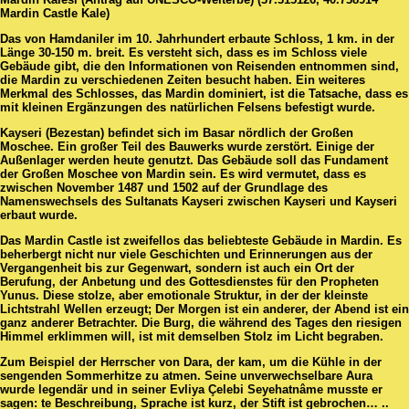
Mardin Castle Kale)
Das von Hamdaniler im 10. Jahrhundert erbaute Schloss, 1 km. in der
Länge 30-150 m. breit. Es versteht sich, dass es im Schloss viele
Gebäude gibt, die den Informationen von Reisenden entnommen sind,
die Mardin zu verschiedenen Zeiten besucht haben. Ein weiteres
Merkmal des Schlosses, das Mardin dominiert, ist die Tatsache, dass es
mit kleinen Ergänzungen des natürlichen Felsens befestigt wurde.
Kayseri (Bezestan) befindet sich im Basar nördlich der Großen
Moschee. Ein großer Teil des Bauwerks wurde zerstört. Einige der
Außenlager werden heute genutzt. Das Gebäude soll das Fundament
der Großen Moschee von Mardin sein. Es wird vermutet, dass es
zwischen November 1487 und 1502 auf der Grundlage des
Namenswechsels des Sultanats Kayseri zwischen Kayseri und Kayseri
erbaut wurde.
Das Mardin Castle ist zweifellos das beliebteste Gebäude in Mardin. Es
beherbergt nicht nur viele Geschichten und Erinnerungen aus der
Vergangenheit bis zur Gegenwart, sondern ist auch ein Ort der
Berufung, der Anbetung und des Gottesdienstes für den Propheten
Yunus. Diese stolze, aber emotionale Struktur, in der der kleinste
Lichtstrahl Wellen erzeugt; Der Morgen ist ein anderer, der Abend ist ein
ganz anderer Betrachter. Die Burg, die während des Tages den riesigen
Himmel erklimmen will, ist mit demselben Stolz im Licht begraben.
Zum Beispiel der Herrscher von Dara, der kam, um die Kühle in der
sengenden Sommerhitze zu atmen. Seine unverwechselbare Aura
wurde legendär und in seiner Evliya Çelebi Seyehatnâme musste er
sagen: te Beschreibung, Sprache ist kurz, der Stift ist gebrochen… ..