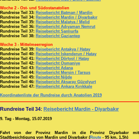
Woche 2 - Ost- und Südostanatolien
Rundreise Teil 33:
Reisebericht Batman / Mardin
Rundreise Teil 34:
Reisebericht Mardin / Diyarbakır
Rundreise Teil 35:
Reisebericht Malatya / Melid
Rundreise Teil 36:
Reisebericht Adıyaman Nemrut
Rundreise Teil 37:
Reisebericht Şanlıurfa
Rundreise Teil 38:
Reisebericht Gaziantep
Woche 3 - Mittelmeerregion
Rundreise Teil 39:
Reisebericht Antakya / Hatay
Rundreise Teil 40:
Reisebericht Iskenderun / Hatay
Rundreise Teil 41:
Reisebericht Dörtyol / Hatay
Rundreise Teil 42:
Reisebericht Osmaniye
Rundreise Teil 43:
Reisebericht Adana
Rundreise Teil 44:
Reisebericht Mersin / Tarsus
Rundreise Teil 45:
Reisebericht Niğde
Rundreise Teil 46:
Reisebericht Aksaray Güzelyurt
Rundreise Teil 47:
Reisebericht Ankara Kırıkkale
Koordinatenliste der Rundreise durch Anatolien 2019
Rundreise Teil 34:
Reisebericht Mardin - Diyarbakır
9. Tag - Montag, 15.07.2019
Fahrt von der Provinz Mardin in die Provinz Diyarbakır mit
Stadtbesichtigung von Mardin und Diyarbakır (
Route
- 95 km, 1,5h)