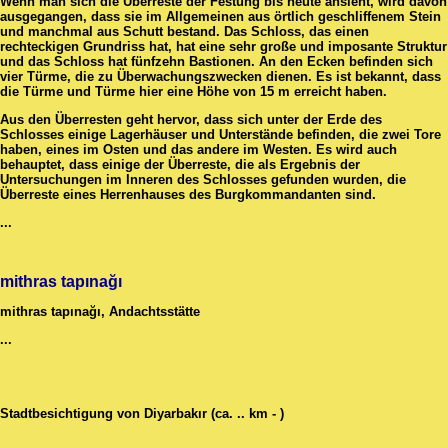
Wenn man sich die Überreste der Festung bis heute ansieht, wird davon
ausgegangen, dass sie im Allgemeinen aus örtlich geschliffenem Stein
und manchmal aus Schutt bestand. Das Schloss, das einen
rechteckigen Grundriss hat, hat eine sehr große und imposante Struktur
und das Schloss hat fünfzehn Bastionen. An den Ecken befinden sich
vier Türme, die zu Überwachungszwecken dienen. Es ist bekannt, dass
die Türme und Türme hier eine Höhe von 15 m erreicht haben.
Aus den Überresten geht hervor, dass sich unter der Erde des
Schlosses einige Lagerhäuser und Unterstände befinden, die zwei Tore
haben, eines im Osten und das andere im Westen. Es wird auch
behauptet, dass einige der Überreste, die als Ergebnis der
Untersuchungen im Inneren des Schlosses gefunden wurden, die
Überreste eines Herrenhauses des Burgkommandanten sind.
...
mithras tapınağı
mithras tapınağı, Andachtsstätte
...
Stadtbesichtigung von Diyarbakır (ca. .. km - )