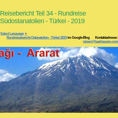
Reisebericht Teil 34 - Rundreise
Südostanatolien - Türkei - 2019
Select Language
▼
Rundreisebericht Ostanatolien - Türkei 2019
im Google-Blog Kontaktadresse:
reisen@haarhausen.com
Startseite