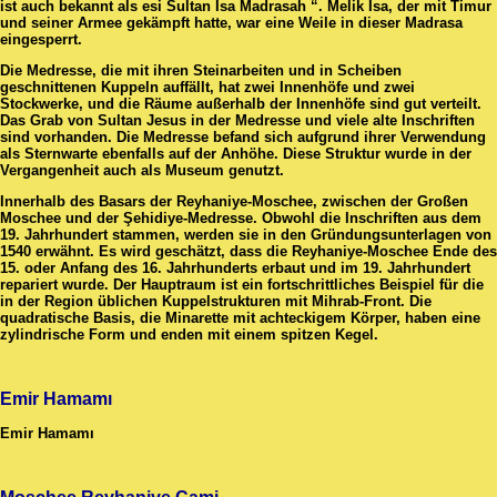
ist auch bekannt als esi Sultan Isa Madrasah “. Melik Isa, der mit Timur
und seiner Armee gekämpft hatte, war eine Weile in dieser Madrasa
eingesperrt.
Die Medresse, die mit ihren Steinarbeiten und in Scheiben
geschnittenen Kuppeln auffällt, hat zwei Innenhöfe und zwei
Stockwerke, und die Räume außerhalb der Innenhöfe sind gut verteilt.
Das Grab von Sultan Jesus in der Medresse und viele alte Inschriften
sind vorhanden. Die Medresse befand sich aufgrund ihrer Verwendung
als Sternwarte ebenfalls auf der Anhöhe. Diese Struktur wurde in der
Vergangenheit auch als Museum genutzt.
Innerhalb des Basars der Reyhaniye-Moschee, zwischen der Großen
Moschee und der Şehidiye-Medresse. Obwohl die Inschriften aus dem
19. Jahrhundert stammen, werden sie in den Gründungsunterlagen von
1540 erwähnt. Es wird geschätzt, dass die Reyhaniye-Moschee Ende des
15. oder Anfang des 16. Jahrhunderts erbaut und im 19. Jahrhundert
repariert wurde. Der Hauptraum ist ein fortschrittliches Beispiel für die
in der Region üblichen Kuppelstrukturen mit Mihrab-Front. Die
quadratische Basis, die Minarette mit achteckigem Körper, haben eine
zylindrische Form und enden mit einem spitzen Kegel.
Emir Hamamı
Emir Hamamı