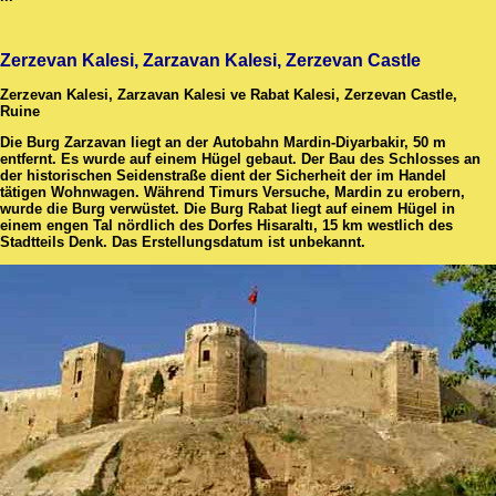
Zerzevan Kalesi, Zarzavan Kalesi, Zerzevan Castle
Zerzevan Kalesi, Zarzavan Kalesi ve Rabat Kalesi, Zerzevan Castle,
Ruine
Die Burg Zarzavan liegt an der Autobahn Mardin-Diyarbakir, 50 m
entfernt. Es wurde auf einem Hügel gebaut. Der Bau des Schlosses an
der historischen Seidenstraße dient der Sicherheit der im Handel
tätigen Wohnwagen. Während Timurs Versuche, Mardin zu erobern,
wurde die Burg verwüstet. Die Burg Rabat liegt auf einem Hügel in
einem engen Tal nördlich des Dorfes Hisaraltı, 15 km westlich des
Stadtteils Denk. Das Erstellungsdatum ist unbekannt.