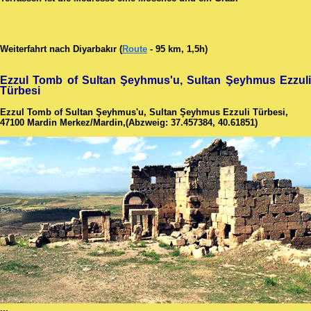
Weiterfahrt nach Diyarbakır (
Route
- 95 km, 1,5h)
Ezzul Tomb of Sultan Şeyhmus'u, Sultan Şeyhmus Ezzuli
Türbesi
Ezzul Tomb of Sultan Şeyhmus'u, Sultan Şeyhmus Ezzuli Türbesi,
47100 Mardin Merkez/Mardin,(Abzweig: 37.457384, 40.61851)
...