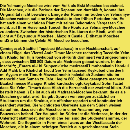
Die Yelmaniye-Moschee wird vom Volk als Eski-Moschee bezeichnet.
Die Moschee, die die Periode der Reparaturen durchläuft, konnte ihre
Originalität nicht bewahren. Einige der Ruinen im Süden der Yelmaniye-
Moschee weisen auf eine Komplexität in den frühen Perioden hin. Es
hat auch einen wichtigen Platz mit seiner Dekoration. Vergessen Sie
nicht, auf Ihrer Reise nach Tunceli Ihre Route zur Yelmaniye-Moschee
zu ändern. Zwischen der historischen Strukturen der Stadt, wirft ein
Licht auf Baysungur Moschee , Mazgirt Castle , Eltihatun Moschee
undSie können die Çelebi Ali Moschee besuchen.
Çemisgezek Stadtteil Tepebasi (Madrasa) in der Nachbarschaft, auf
einem Hügel das Viertel Amir Timur Moschee rechtzeitig Taceddin Yelm
bin Khalid bin Hijri Keykubad von al-Kurdi dominiert wird angenommen
, dass zwischen 800-809 Datum als Medresen gebaut wurden. In der
Inschrift; „Emera ul-i bi Suppenküche medresetü'l mubarakatin Hand-ul
Adil Malik bin Khalid al Tacüd Sie Yelm tausend Keykubad chordee fi
mi Ayyam mein Timurh Maveraünnehir haledallah Zustand situ im
menschlichen Samen zu Jahr. Hegira 806 „(diese gesegnete madrasa
Baufachmesse Manager Khalid kurdische oglukeykubad Sohn Tacüd
dass Sie Yelm, Timurh dass Allah die Herrschaft der zweimal kilsin- Zeit
bestellt haben .) Es ist auch als Madrasah-Moschee bekannt, da es als
Moschee genutzt wird. Es gibt Spuren von einigen zusätzlichen
Strukturen um die Struktur, die offenbar repariert und kontinuierlich
geändert wurden. Die wichtigsten Überreste aus dem Süden weisen
darauf hin, dass sich die Moschee in einer Ansammlung von
Bauwerken befand. Der Hauptteil im Süden ist die Medresse, in der der
Unterricht stattfindet, der nördliche Teil sind die Studentenzimmer, der
Wohnort. Die Bogentür in Form eines Iwans an der Westfassade der
Moschee, die in einem schrägen Bereich aus geschnittenem Stein