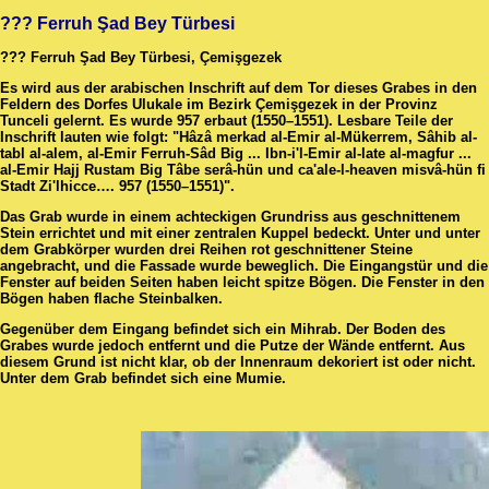
??? Ferruh Şad Bey Türbesi
??? Ferruh Şad Bey Türbesi, Çemişgezek
Es wird aus der arabischen Inschrift auf dem Tor dieses Grabes in den
Feldern des Dorfes Ulukale im Bezirk Çemişgezek in der Provinz
Tunceli gelernt. Es wurde 957 erbaut (1550–1551). Lesbare Teile der
Inschrift lauten wie folgt: "Hâzâ merkad al-Emir al-Mükerrem, Sâhib al-
tabl al-alem, al-Emir Ferruh-Sâd Big ... Ibn-i'l-Emir al-late al-magfur ...
al-Emir Hajj Rustam Big Tâbe serâ-hün und ca'ale-l-heaven misvâ-hün fi
Stadt Zi'lhicce…. 957 (1550–1551)".
Das Grab wurde in einem achteckigen Grundriss aus geschnittenem
Stein errichtet und mit einer zentralen Kuppel bedeckt. Unter und unter
dem Grabkörper wurden drei Reihen rot geschnittener Steine ​​
angebracht, und die Fassade wurde beweglich. Die Eingangstür und die
Fenster auf beiden Seiten haben leicht spitze Bögen. Die Fenster in den
Bögen haben flache Steinbalken.
Gegenüber dem Eingang befindet sich ein Mihrab. Der Boden des
Grabes wurde jedoch entfernt und die Putze der Wände entfernt. Aus
diesem Grund ist nicht klar, ob der Innenraum dekoriert ist oder nicht.
Unter dem Grab befindet sich eine Mumie.