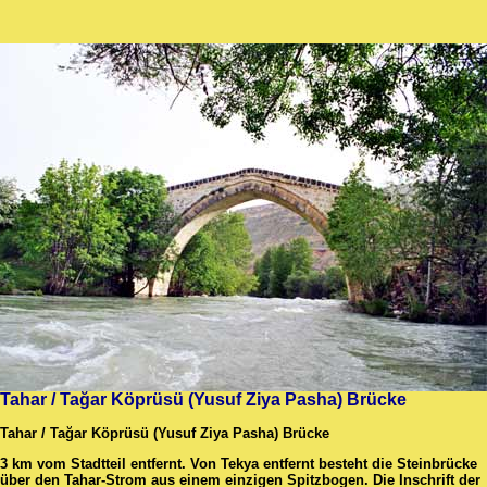
Tahar / Tağar Köprüsü (Yusuf Ziya Pasha) Brücke
Tahar / Tağar Köprüsü (Yusuf Ziya Pasha) Brücke
3 km vom Stadtteil entfernt. Von Tekya entfernt besteht die Steinbrücke
über den Tahar-Strom aus einem einzigen Spitzbogen. Die Inschrift der