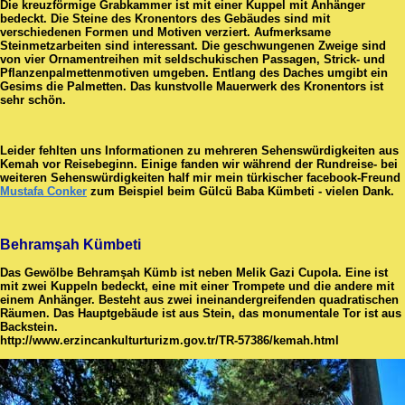
Die kreuzförmige Grabkammer ist mit einer Kuppel mit Anhänger
bedeckt. Die Steine ​​des Kronentors des Gebäudes sind mit
verschiedenen Formen und Motiven verziert. Aufmerksame
Steinmetzarbeiten sind interessant. Die geschwungenen Zweige sind
von vier Ornamentreihen mit seldschukischen Passagen, Strick- und
Pflanzenpalmettenmotiven umgeben. Entlang des Daches umgibt ein
Gesims die Palmetten. Das kunstvolle Mauerwerk des Kronentors ist
sehr schön.
Leider fehlten uns Informationen zu mehreren Sehenswürdigkeiten aus
Kemah vor Reisebeginn. Einige fanden wir während der Rundreise- bei
weiteren Sehenswürdigkeiten half mir mein türkischer facebook-Freund
Mustafa Conker
zum Beispiel beim Gülcü Baba Kümbeti - vielen Dank.
Behramşah Kümbeti
Das Gewölbe Behramşah Kümb ist neben Melik Gazi Cupola. Eine ist
mit zwei Kuppeln bedeckt, eine mit einer Trompete und die andere mit
einem Anhänger. Besteht aus zwei ineinandergreifenden quadratischen
Räumen. Das Hauptgebäude ist aus Stein, das monumentale Tor ist aus
Backstein.
http://www.erzincankulturturizm.gov.tr/TR-57386/kemah.html