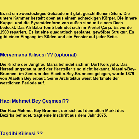
Es ist ein zweistöckiges Gebäude mit glatt geschliffenem Stein. Die
untere Kammer besteht oben aus einem achteckigen Körper. Die innere
Kuppel und die Pyramidenform von außen sind mit einem Dach
bedeckt. Das Ali Baba Tomb befindet sich im Viertel Çarşı. Es wurde
1969 repariert. Es ist eine quadratisch geplante, gewölbte Struktur. Es
gibt einen Eingang im Süden und ein Fenster auf jeder Seite.
Meryemana Kilisesi ?? (optional)
Die Kirche der Jungfrau Maria befindet sich im Dorf Koruyolu. Das
Herstellungsdatum und der Hersteller sind nicht bekannt. Alaettin-Bey-
Brunnen, im Zentrum des Alaettin-Bey-Brunnens gelegen, wurde 1879
von Alaettin Bey erbaut. Seine Architektur weist Merkmale der
westlichen Periode auf.
Hacı Mehmet Bey Çeşmesi??
Der Hacı Mehmet Bey Brunnen, der sich auf dem alten Markt des
Bezirks befindet, trägt eine Inschrift aus dem Jahr 1875.
Taşdibi Kilisesi ??