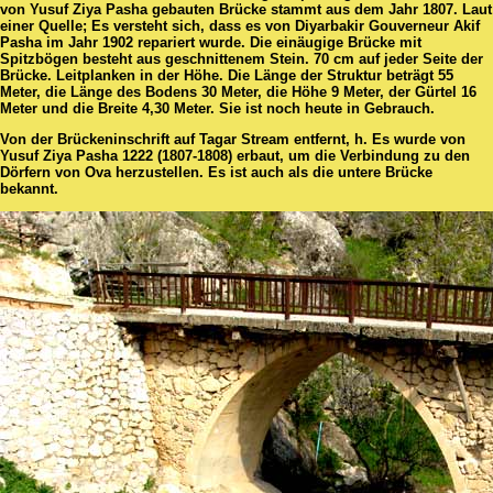
von Yusuf Ziya Pasha gebauten Brücke stammt aus dem Jahr 1807. Laut
einer Quelle; Es versteht sich, dass es von Diyarbakir Gouverneur Akif
Pasha im Jahr 1902 repariert wurde. Die einäugige Brücke mit
Spitzbögen besteht aus geschnittenem Stein. 70 cm auf jeder Seite der
Brücke. Leitplanken in der Höhe. Die Länge der Struktur beträgt 55
Meter, die Länge des Bodens 30 Meter, die Höhe 9 Meter, der Gürtel 16
Meter und die Breite 4,30 Meter. Sie ist noch heute in Gebrauch.
Von der Brückeninschrift auf Tagar Stream entfernt, h. Es wurde von
Yusuf Ziya Pasha 1222 (1807-1808) erbaut, um die Verbindung zu den
Dörfern von Ova herzustellen. Es ist auch als die untere Brücke
bekannt.