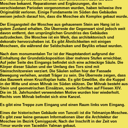
Moschee bekannt. Reparationen und Ergänzungen, die in
verschiedenen Perioden vorgenommen wurden, haben teilweise ihre
Originalität verloren. Einige Fundamente im Süden des Gebäudes
weisen jedoch darauf hin, dass die Moschee als Komplex gebaut wurde.
Der Eingangsteil der Moschee aus gehauenem Stein am Hang ist in
gutem Zustand erhalten. Die Überreste der Gegenwart sind jedoch weit
davon entfernt, den ursprünglichen Grundriss des Gebäudes
aufzudecken. Die Moschee ist ein Werk, das architektonisch und
dekorativ hervorzuheben ist. Es gibt Ähnlichkeiten mit einigen
Moscheen, die während der Seldschuken und Beyliks erbaut wurden.
Nach dem monumentalen Tor ist der Hauptstandort aufgrund der
Einhaltung der Grundstücksposition über mehrere Stufen erreichbar.
Auf jeder Seite des Eingangs befindet sich eine achteckige Säule. Die
Körper dieser Säulen und der Umfang des Tors sind mit
Steinschnitzereien verziert. Die Säulen sollen hier der Fassade
Bewegung verleihen, anstatt Träger zu sein. Die Überreste zeigen, dass
das Bauwerk einen Kruzifixplan hatte. Es gibt Gewölbe, die die Kuppel
in der Mitte und einen Mihrab im Süden stützen. Der Mihrab besteht aus
Stein und geometrischen Einsätzen, sowie Schriften auf Fliesen XIV.
Die im 16. Jahrhundert verwendeten Motive wurden hier wiederholt.
Rechts vom Mihrab befindet sich eine Kanzel.
Es gibt eine Treppe zum Eingang und einen Raum links vom Eingang.
Eines der historischen Gebäude von Tunceli ist die Yelmaniye-Moschee.
Es gibt zwar keine genauen Informationen über die Architektur der
Moschee im Bezirk Çemişgezek; Nach der Inschrift in der Zeit von
Timur wurde von Taceddin Yalman gebaut.