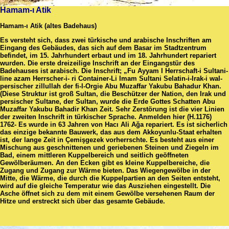
Hamam-ı Atik
Hamam-ı Atik (altes Badehaus)
Es versteht sich, dass zwei türkische und arabische Inschriften am
Eingang des Gebäudes, das sich auf dem Basar im Stadtzentrum
befindet, im 15. Jahrhundert erbaut und im 18. Jahrhundert repariert
wurden. Die erste dreizeilige Inschrift an der Eingangstür des
Badehauses ist arabisch. Die Inschrift; „Fu Ayyam I Herrschaft-i Sultani-
line azam Herrscher-i- ri Container-Li Imam Sultani Selatin-i-Irak-i wal-
persischer zillullah der fi-l-Orgie Abu Muzaffar Yakubu Bahadur Khan.
(Diese Struktur ist groß Sultan, die Beschützer der Nation, den Irak und
persischer Sultane, der Sultan, wurde die Erde Gottes Schatten Abu
Muzaffar Yakubu Bahadir Khan Zeit. Sehr Zerstörung ist die vier Linien
der zweiten Inschrift in türkischer Sprache. Anmelden hier (H.1176)
1762- Es wurde in 63 Jahren von Hacı Ali Ağa repariert. Es ist sicherlich
das einzige bekannte Bauwerk, das aus dem Akkoyunlu-Staat erhalten
ist, der lange Zeit in Çemişgezek vorherrschte. Es besteht aus einer
Mischung aus geschnittenen und geriebenen Steinen und Ziegeln im
Bad, einem mittleren Kuppelbereich und seitlich geöffneten
Gewölberäumen. An den Ecken gibt es kleine Kuppelbereiche, die
Zugang und Zugang zur Wärme bieten. Das Wiegengewölbe in der
Mitte, die Wärme, die durch die Kuppelpartien an den Seiten entsteht,
wird auf die gleiche Temperatur wie das Ausziehen eingestellt. Die
Asche öffnet sich zu dem mit einem Gewölbe versehenen Raum der
Hitze und erstreckt sich über das gesamte Gebäude.