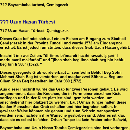
??? Bayrambaba turbesi, Çemişgezek
??? Uzun Hasan Türbesi
??? Uzun Hasan Türbesi, Çemişgezek
Dieses Grab befindet sich auf einem Felsen am Eingang zum Stadtteil
Çemişgezek in der Provinz Tunceli und wurde 1572 am Eingangstor
errichtet. Es ist jedoch umstritten, dass dieses Grab Uzun Hasan gehört.
Inschrift in zwei Zeilen: "ül Emre bi'imareti hazihi ravzatu'ş-şerifil
merhumaril makfurâni" und "jihan shah beg ibna shah beg bin behlul
beg bin fi 980" (1572). “
Dieses gesegnete Grab wurde erbaut ... sein Sohn Behlül Beg Sohn
Mehmet Shah Beg ist verstorben und magfur zwei Söhne ... Beg und
Cihan Shah Beg bestellten im Jahr 980 (1572).
Aus dieser Inschrift wurde das Grab für zwei Personen gebaut. Es wird
angenommen, dass die Knochen, die in Form einer einzelnen Kiste
vorliegen und in der Kiste platziert sind, gemischt werden, um
anschließend hier platziert zu werden. Laut Orhan Tunçer hätten diese
beiden Menschen das Grab schaffen und hier begraben sollen. In
gewisser Weise könnten sie gebaut und zum Schrein transportiert
worden sein, nachdem ihre Wünsche gestorben sind. Aber es ist klar,
dass sie es selbst befehlen. Orhan Tunçer ist kein Araber oder Safavid,
Bayrambaba und Uzun Hasan Tombs Çemizgezekte sind fast verborgen,