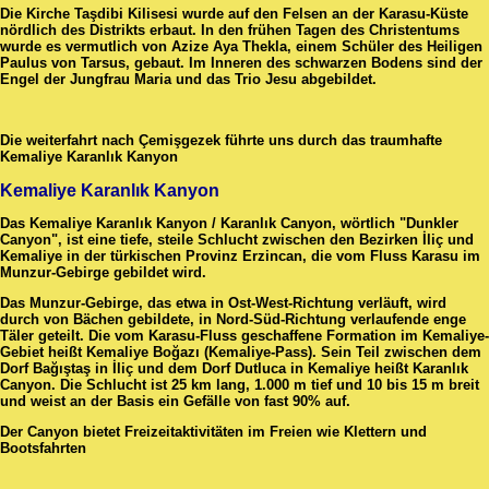
Die Kirche Taşdibi Kilisesi wurde auf den Felsen an der Karasu-Küste
nördlich des Distrikts erbaut. In den frühen Tagen des Christentums
wurde es vermutlich von Azize Aya Thekla, einem Schüler des Heiligen
Paulus von Tarsus, gebaut. Im Inneren des schwarzen Bodens sind der
Engel der Jungfrau Maria und das Trio Jesu abgebildet.
Die weiterfahrt nach Çemişgezek führte uns durch das traumhafte
Kemaliye Karanlık Kanyon
Kemaliye Karanlık Kanyon
Das Kemaliye Karanlık Kanyon / Karanlık Canyon, wörtlich "Dunkler
Canyon", ist eine tiefe, steile Schlucht zwischen den Bezirken İliç und
Kemaliye in der türkischen Provinz Erzincan, die vom Fluss Karasu im
Munzur-Gebirge gebildet wird.
Das Munzur-Gebirge, das etwa in Ost-West-Richtung verläuft, wird
durch von Bächen gebildete, in Nord-Süd-Richtung verlaufende enge
Täler geteilt. Die vom Karasu-Fluss geschaffene Formation im Kemaliye-
Gebiet heißt Kemaliye Boğazı (Kemaliye-Pass). Sein Teil zwischen dem
Dorf Bağıştaş in İliç und dem Dorf Dutluca in Kemaliye heißt Karanlık
Canyon. Die Schlucht ist 25 km lang, 1.000 m tief und 10 bis 15 m breit
und weist an der Basis ein Gefälle von fast 90% auf.
Der Canyon bietet Freizeitaktivitäten im Freien wie Klettern und
Bootsfahrten