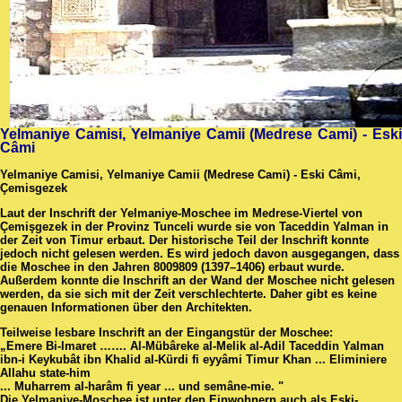
Yelmaniye Camisi, Yelmaniye Camii (Medrese Cami) - Eski
Câmi
Yelmaniye Camisi, Yelmaniye Camii (Medrese Cami) - Eski Câmi,
Çemisgezek
Laut der Inschrift der Yelmaniye-Moschee im Medrese-Viertel von
Çemişgezek in der Provinz Tunceli wurde sie von Taceddin Yalman in
der Zeit von Timur erbaut. Der historische Teil der Inschrift konnte
jedoch nicht gelesen werden. Es wird jedoch davon ausgegangen, dass
die Moschee in den Jahren 8009809 (1397–1406) erbaut wurde.
Außerdem konnte die Inschrift an der Wand der Moschee nicht gelesen
werden, da sie sich mit der Zeit verschlechterte. Daher gibt es keine
genauen Informationen über den Architekten.
Teilweise lesbare Inschrift an der Eingangstür der Moschee:
„Emere Bi-Imaret ……. Al-Mübâreke al-Melik al-Adil Taceddin Yalman
ibn-i Keykubât ibn Khalid al-Kürdi fi eyyâmi Timur Khan ... Eliminiere
Allahu state-him
... Muharrem al-harâm fi year ... und semâne-mie. "
Die Yelmaniye-Moschee ist unter den Einwohnern auch als Eski-