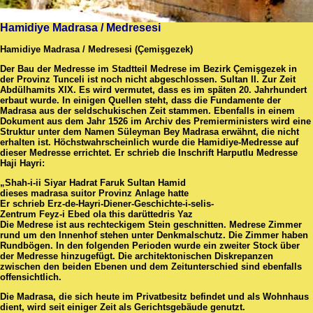
Hamidiye Madrasa / Medresesi
Hamidiye Madrasa / Medresesi (Çemişgezek)
Der Bau der Medresse im Stadtteil Medrese im Bezirk Çemişgezek in
der Provinz Tunceli ist noch nicht abgeschlossen. Sultan II. Zur Zeit
Abdülhamits XIX. Es wird vermutet, dass es im späten 20. Jahrhundert
erbaut wurde. In einigen Quellen steht, dass die Fundamente der
Madrasa aus der seldschukischen Zeit stammen. Ebenfalls in einem
Dokument aus dem Jahr 1526 im Archiv des Premierministers wird eine
Struktur unter dem Namen Süleyman Bey Madrasa erwähnt, die nicht
erhalten ist. Höchstwahrscheinlich wurde die Hamidiye-Medresse auf
dieser Medresse errichtet. Er schrieb die Inschrift Harputlu Medresse
Haji Hayri:
„Shah-i-ii Siyar Hadrat Faruk Sultan Hamid
dieses madrasa suitor Provinz Anlage hatte
Er schrieb Erz-de-Hayri-Diener-Geschichte-i-selis-
Zentrum Feyz-i Ebed ola this darüttedris Yaz
Die Medrese ist aus rechteckigem Stein geschnitten. Medrese Zimmer
rund um den Innenhof stehen unter Denkmalschutz. Die Zimmer haben
Rundbögen. In den folgenden Perioden wurde ein zweiter Stock über
der Medresse hinzugefügt. Die architektonischen Diskrepanzen
zwischen den beiden Ebenen und dem Zeitunterschied sind ebenfalls
offensichtlich.
Die Madrasa, die sich heute im Privatbesitz befindet und als Wohnhaus
dient, wird seit einiger Zeit als Gerichtsgebäude genutzt.