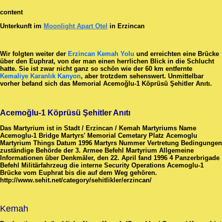
content
Unterkunft im
Moonlight Apart Otel
in Erzincan
Wir folgten weiter der
Erzincan Kemah Yolu
und erreichten eine Brücke
über den Euphrat, von der man einen herrlichen Blick in die Schlucht
hatte. Sie ist zwar nicht ganz so schön wie der 60 km entfernte
Kemaliye Karanlık Kanyon
, aber trotzdem sehenswert. Unmittelbar
vorher befand sich das Memorial Acemoğlu-1 Köprüsü Şehitler Anıtı.
Acemoğlu-1 Köprüsü Şehitler Anıtı
Das Martyrium ist in Stadt / Erzincan / Kemah Martyriums Name
Acemoglu-1 Bridge Martyrs' Memorial Cemetary Platz Acemoglu
Martyrium Things Datum 1996 Martyrs Nummer Vertretung Bedingungen
zuständige Behörde der 3. Armee Befehl Martyrium Allgemeine
Informationen über Denkmäler, den 22. April fand 1996 4 Panzerbrigade
Befehl Militärfahrzeug die interne Security Operations Acemoglu-1
Brücke vom Euphrat bis die auf dem Weg gehören.
http://www.sehit.net/category/sehitlikler/erzincan/
Kemah