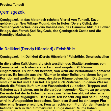
Provinz Tunceli
Çemisgezek
Çemişgezek ist das historisch reichste Viertel von Tunceli. Dazu
gehören der New Village Mound, die In Holes (Derviş Cells), die
Yelmaniye-Moschee, das Zun Hasan-Grab, das Hamam-ı Atik, die Lower
Bridge, das Ferruh Şad Bey-Grab, das Çemişgezek Castle und die
Hamidiye Madrasah.
İn Delikleri (Derviş Hücreleri) / Felshöhle
Çemisgezek - In Delikleri (Derviş Hücreleri) / Felshöhle, Derwischzellen
In die steilen Kalkfelsen, die sich westlich des Stadtteilzentrums von
Çemişgezek nach oben erstrecken, sind ungefähr 20 Räume
eingemeißelt. Es ist nicht bekannt, von wem die Perforationen gemacht
werden. Es besteht aus drei Räumen in einer Reihe und einem langen
Korridor mit großen Fenstern, die diese Räume beleuchten. Die Zimmer
sind 2,5 m tief und 1,7 m tief. Es gibt auch Zisternen, in denen Wasser
durch die Felsen läuft, um den Wasserbedarf zu decken, Treppen und
Galerien aus Steinen, um in die darüber liegenden Räume zu gelangen.
Der erste Teil der In Holes, der aus zwei Teilen besteht, ist über eine
Außentreppe zugänglich. Der zweite Teil ist sehr eng und sein Eingang
wird in Warteposition beobachtet. Nach dem Stand ist ein langer Flur
über eine Treppe erreichbar. Fenster rechts vom Flur, Vor den Fenstern
befinden sich in den Zimmertüren. Einige dieser Räume haben