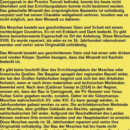
Çemişgezek in der Provinz Tunceli befindet, konnte bis heute nicht
überleben und das Errichtungsdatum konnte nicht bestimmt werden.
Das gekachelte Minarett des ursprünglichen Bauwerks ist vollständig
verputzt und hat seinen Charakter weitgehend verloren. Insofern war es
nicht möglich, aus dem Minarett zu datieren.
Die Moschee besteht aus geschnittenem Stein und Schutt mit einem
rechteckigen Grundriss. Es ist mit Erddach und Dach bedeckt. Es gibt
keine bemerkenswerte Eigenschaft im Ort der Anbetung. Diese Moschee
XVIII. Es wurde repariert, als wäre es im 16. Jahrhundert rekonstruiert
worden und verlor seine Originalität vollständig.
Das Minarett besteht aus geschnittenem Stein und hat einen sehr dicken
und runden Körper. Quellen besagen, dass das Minarett mit Kacheln
bedeckt ist.
Es gibt keine Inschrift über das Errichtungsdatum der Moschee oder
historische Quellen. Der Bauplan spiegelt den regionalen Baustil wider,
der bei den Großen Seldschuken beginnt und sich bei den Artukiden
fortsetzt, wenn er nach ihren materiellen und technischen Merkmalen
bewertet wird. Nach dem (Çaldıran Savaşı te (1514) in der Region,
wissen wir, dass der Bau in Çemişgezek, der Pir Hussein von Yavuz
Sultan Selim gegeben wurde, zunahm. Daher ist die Süleymaniye-
Moschee wahrscheinlich XV. oder XVI. Es kann gesagt werden, in
Jahrhunderten gebaut worden zu sein. Die architektonischen Merkmale
der Moschee, dem größten Gebäude des Bezirks, spiegeln den
seldschukischen Stil wider. Aufgrund der Beschaffenheit des Landes
können mehrere Orte erreicht werden und der Hauptstandort ist erreicht.
Diese Moschee wurde im 18. Jahrhundert repariert und verlor ihre
Originalität vollständig. Der Bau der Moschee hat bis heute nicht