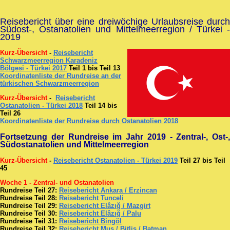
Reisebericht über eine dreiwöchige Urlaubsreise durch
Südost-, Ostanatolien und Mittelmeerregion / Türkei -
2019
Kurz-Übersicht
-
Reisebericht
Schwarzmeerregion Karadeniz
Bölgesi - Türkei 2017
Teil 1 bis Teil 13
Koordinatenliste der Rundreise an der
türkischen Schwarzmeerregion
Kurz-Übersicht
-
Reisebericht
Ostanatolien - Türkei 2018
Teil 14 bis
Teil 26
Koordinatenliste der Rundreise durch Ostanatolien 2018
Fortsetzung der Rundreise im Jahr 2019 - Zentral-, Ost-,
Südostanatolien und Mittelmeerregion
Kurz-Übersicht
-
Reisebericht Ostanatolien - Türkei 2019
Teil 27 bis Teil
45
Woche 1 - Zentral- und Ostanatolien
Rundreise Teil 27:
Reisebericht Ankara / Erzincan
Rundreise Teil 28:
Reisebericht Tunceli
Rundreise Teil 29:
Reisebericht Elâzığ / Mazgirt
Rundreise Teil 30:
Reisebericht Elâzığ / Palu
Rundreise Teil 31:
Reisebericht Bingöl
Rundreise Teil 32:
Reisebericht Mus / Bitlis / Batman