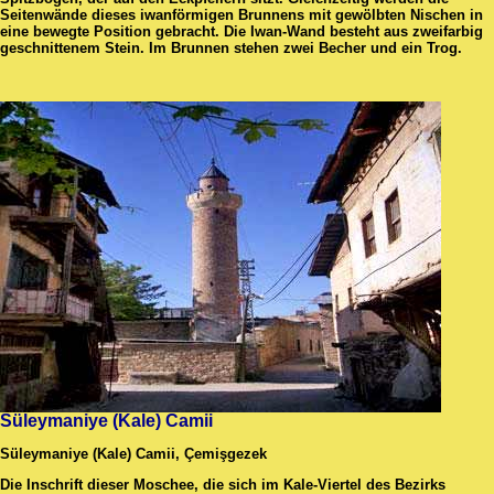
Seitenwände dieses iwanförmigen Brunnens mit gewölbten Nischen in
eine bewegte Position gebracht. Die Iwan-Wand besteht aus zweifarbig
geschnittenem Stein. Im Brunnen stehen zwei Becher und ein Trog.
Süleymaniye (Kale) Camii
Süleymaniye (Kale) Camii, Çemişgezek
Die Inschrift dieser Moschee, die sich im Kale-Viertel des Bezirks