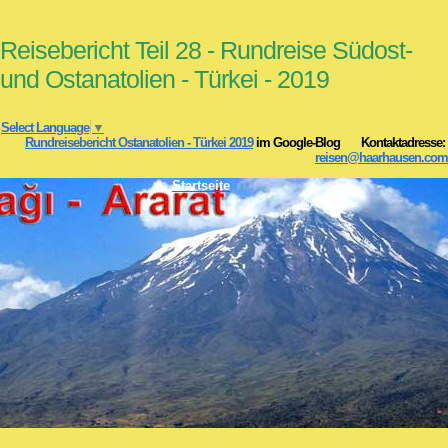
Reisebericht Teil 28 - Rundreise Südost-
und Ostanatolien - Türkei - 2019
Select Language
▼
Rundreisebericht Ostanatolien - Türkei 2019
im Google-Blog Kontaktadresse:
reisen@haarhausen.com
Startseite