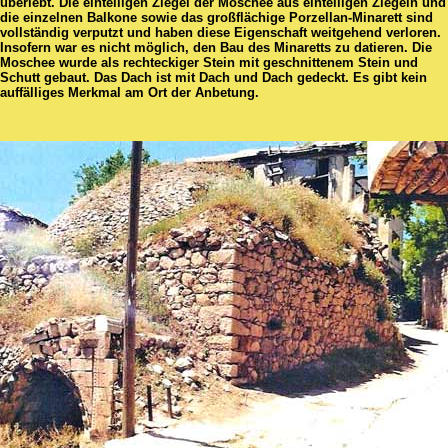
überlebt. Die einteiligen Ziegel der Moschee aus einteiligen Ziegeln und
die einzelnen Balkone sowie das großflächige Porzellan-Minarett sind
vollständig verputzt und haben diese Eigenschaft weitgehend verloren.
Insofern war es nicht möglich, den Bau des Minaretts zu datieren. Die
Moschee wurde als rechteckiger Stein mit geschnittenem Stein und
Schutt gebaut. Das Dach ist mit Dach und Dach gedeckt. Es gibt kein
auffälliges Merkmal am Ort der Anbetung.