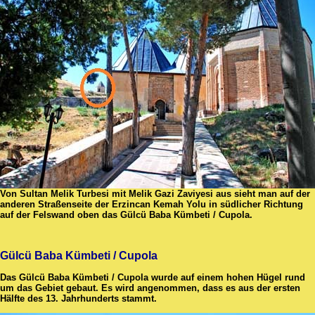
Von Sultan Melik Turbesi mit Melik Gazi Zaviyesi aus sieht man auf der
anderen Straßenseite der Erzincan Kemah Yolu in südlicher Richtung
auf der Felswand oben das Gülcü Baba Kümbeti / Cupola.
Gülcü Baba Kümbeti / Cupola
Das Gülcü Baba Kümbeti / Cupola wurde auf einem hohen Hügel rund
um das Gebiet gebaut. Es wird angenommen, dass es aus der ersten
Hälfte des 13. Jahrhunderts stammt.