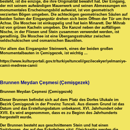
besteht, ist die einzige, die ihre Originalität bewahrt hat. Der Eingang,
der mit seinem aufwändigen Mauerwerk und seinen Abmessungen ein
monumentales Erscheinungsbild aufweist, ist von geometrisch
verzierten Bögen umgeben. Die achteckigen geometrischen Säulen auf
beiden Seiten der Eingangstür drehen sich beim Öffnen der Tür um ihre
Achse. Die Moschee ist einkuppelig und hat kein Minarett. Der Mihrab
ist von grünen Kacheln umgeben. Die Kanzel neben der auffälligen
Nische, in der Fliesen und Stein zusammen verwendet werden, ist
geradlinig. Die Moschee ist eine Übergangsstruktur zwischen
seldschukischen und osmanischen Baustilen.
Vor allem das Eingangstor Steinwerk, eines der beiden großen
Monumentalbauten in Çemişgezek, ist wichtig ...
https://www.kulturportali.gov.tr/turkiye/tunceli/gezilecekyer/yelmaniye-
camii-medrese-camii
Brunnen Meydan Çeşmesi (Çemişgezek)
Brunnen Meydan Çeşmesi (Çemişgezek)
Dieser Brunnen befindet sich auf dem Platz des Dorfes Ulukale im
Bezirk Çemişgezek in der Provinz Tunceli. Aus diesem Grund ist das
Datum und das Erstellungsdatum unbekannt. XVI. Jahrhundert oder
XVII. Es wird angenommen, dass es zu Beginn des Jahrhunderts
hergestellt wurde.
Der Brunnen besteht aus geschnittenem Stein und hat einen
Spitzbogen, der auf den Eckpfeilern sitzt. Gleichzeitig werden die