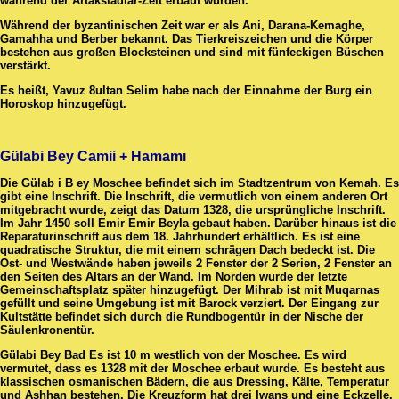
während der Artaksiadlar-Zeit erbaut wurden.
Während der byzantinischen Zeit war er als Ani, Darana-Kemaghe,
Gamahha und Berber bekannt. Das Tierkreiszeichen und die Körper
bestehen aus großen Blocksteinen und sind mit fünfeckigen Büschen
verstärkt.
Es heißt, Yavuz 8ultan Selim habe nach der Einnahme der Burg ein
Horoskop hinzugefügt.
Gülabi Bey Camii + Hamamı
Die Gülab i B ey Moschee befindet sich im Stadtzentrum von Kemah. Es
gibt eine Inschrift. Die Inschrift, die vermutlich von einem anderen Ort
mitgebracht wurde, zeigt das Datum 1328, die ursprüngliche Inschrift.
Im Jahr 1450 soll Emir Emir Beyla gebaut haben. Darüber hinaus ist die
Reparaturinschrift aus dem 18. Jahrhundert erhältlich. Es ist eine
quadratische Struktur, die mit einem schrägen Dach bedeckt ist. Die
Ost- und Westwände haben jeweils 2 Fenster der 2 Serien, 2 Fenster an
den Seiten des Altars an der Wand. Im Norden wurde der letzte
Gemeinschaftsplatz später hinzugefügt. Der Mihrab ist mit Muqarnas
gefüllt und seine Umgebung ist mit Barock verziert. Der Eingang zur
Kultstätte befindet sich durch die Rundbogentür in der Nische der
Säulenkronentür.
Gülabi Bey Bad Es ist 10 m westlich von der Moschee. Es wird
vermutet, dass es 1328 mit der Moschee erbaut wurde. Es besteht aus
klassischen osmanischen Bädern, die aus Dressing, Kälte, Temperatur
und Ashhan bestehen. Die Kreuzform hat drei Iwans und eine Eckzelle.