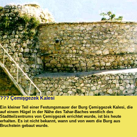
??? Çemişgezek Kalesi
Ein kleiner Teil einer Festungsmauer der Burg
Çemişgezek Kalesi
, die
auf einem Hügel in der Nähe des Tahar-Baches westlich des
Stadtteilzentrums von Çemişgezek errichtet wurde, ist bis heute
erhalten.
Es ist nicht bekannt, wann und von wem die Burg aus
Bruchstein gebaut wurde.