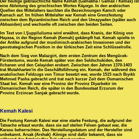
Der heutige gebräuchliche Name Kemah (Gamakha / Gamax / Kemax) ist
eine Ableitung des griechischen Wortes Κάμαχα. In den arabischen
Quellen des Mittelalters tauchten die Bezeichnungen Kamch oder
Kamach auf. Im frühen Mittelalter war Kemah eine Grenzfestung
zwischen dem Byzantinischen Reich und den Umayyaden (später auch
Abbasiden) und wechselte oft zwischen den beiden Seiten.
Im Text von I.Şuppiluliuma wird erwähnt, dass Kranis, der König von
Hayasa, in der Region Kemah (Kemah) gekämpft hat. Kemah spielte in
der Antike aufgrund der muslimisch-arabischen Invasionen und der
geostrategischen Position in der türkischen Zeit eine Schlüsselrolle.
Nach dem Sieg von Malazgirt, dem ersten Zentrum des Mengücek-
Fürstentums, wurde Kemah später von den Seldschukiden, den
Ilchanen und den Celayiden erobert. Zwischen den Jahren 1370-1403
trat Mutahharten'in die Geschäftsführung ein. Kemah, der während des
anatolischen Feldzugs von Timur besetzt war, wurde 1515 nach Bıyıklı
Mehmed Pasha gebracht und trat nach kurzer Zeit dem Osmanischen
Staat bei. Kemah war eine Provinz der Provinz Diyarbekir im
Osmanischen Reich, die später in den Bundesstaat Erzurum der
Provinz Erzincan Sanjak gebracht wurde.
Kemah Kalesi
Die Festung Kemah Kalesi war eine starke Festung, die aufgrund der
Tatsache erbaut wurde, dass sie auf steilen Felsen gebaut war, die
Karasu beherrschten. Das Herstellungsdatum und der Hersteller sind
unbekannt. Arsak (Arshak) -Könige sind dafür bekannt, dass sie