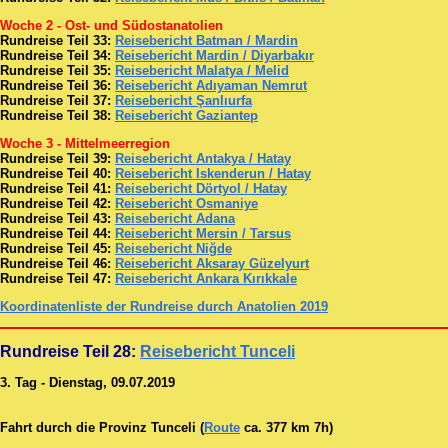
Woche 2 - Ost- und Südostanatolien
Rundreise Teil 33:
Reisebericht Batman / Mardin
Rundreise Teil 34:
Reisebericht Mardin / Diyarbakır
Rundreise Teil 35:
Reisebericht Malatya / Melid
Rundreise Teil 36:
Reisebericht Adıyaman Nemrut
Rundreise Teil 37:
Reisebericht Şanlıurfa
Rundreise Teil 38:
Reisebericht Gaziantep
Woche 3 - Mittelmeerregion
Rundreise Teil 39:
Reisebericht Antakya / Hatay
Rundreise Teil 40:
Reisebericht Iskenderun / Hatay
Rundreise Teil 41:
Reisebericht Dörtyol / Hatay
Rundreise Teil 42:
Reisebericht Osmaniye
Rundreise Teil 43:
Reisebericht Adana
Rundreise Teil 44:
Reisebericht Mersin / Tarsus
Rundreise Teil 45:
Reisebericht Niğde
Rundreise Teil 46:
Reisebericht Aksaray Güzelyurt
Rundreise Teil 47:
Reisebericht Ankara Kırıkkale
Koordinatenliste der Rundreise durch Anatolien 2019
Rundreise Teil 28:
Reisebericht Tunceli
3. Tag - Dienstag, 09.07.2019
Fahrt durch die Provinz Tunceli (
Route
ca. 377 km 7h)