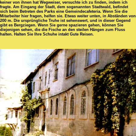
keiner von ihnen hat Wegweiser, versuchte ich zu finden, indem ich
fragte. Am Eingang der Stadt, dem sogenannten Stadtwald, befindet
sich beim Betreten des Parks eine Gemeindecafeteria. Wenn Sie die
Mitarbeiter hier fragen, helfen sie. Etwas weiter unten, in Abständen von
200 m. Die ursprüngliche Truhe ist sehenswert, und in dieser Gegend
gibt es Bergziegen. Wenn Sie gerne spazieren gehen, können Sie
diejenigen sehen, die die Fische an den steilen Hängen zum Fluss
halten. Halten Sie Ihre Schuhe intakt Gute Reisen.