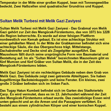
Temperatur in der Mitte einer großen Kuppel, Iwan mit Tonnengewölbe
bedeckt. Zwei Halbzellen sind quadratischer Grundriss und Kuppel.
Sultan Melik Turbesi mit Melik Gazi Zaviyesi
Sultan Melik Turbesi mit Melik Gazi Zaviyesi - Das Grabmal von Melik
Gazi gehört zur Zeit des Mengücek-Fürstentums, das von 1071 bis 1228
die Region beherrschte. Es wurde auf einer felsigen Plattform
nordwestlich von Kemah gebaut. Es ist eine achteckige Struktur mit
einer gehäkelten Wand. In der Mitte der Grabkammer befindet sich eine
achteckige Säule, die das Obergeschoss trägt. Mittelstange,
Dachabstreifer und Decke sind als Ziegelgitter ausgeführt. Das
Mausoleum fällt durch seine ursprüngliche Form von Baumaterial und
Bestattung auf. Im als "Sultan Melek" bezeichneten Mausoleum gibt es
fünf Mumien und fünf Gräber von Sultan Melik, die in der Zeit des
Mengücek-Fürstentums lebten.
Melik Gazi Zaviyesi ist ein rechteckiges Gebäude neben dem Grab von
Melik Gazi. Das Gebäude zeigt zwei getrennte Abteiltypen. Sie haben
kugelförmige Backsteinkuppeln und keine Fenster. Ein kleines, zwei
große 3 Gräber befinden sich im linken Fach.
Das Tugay Hatun Kumbeti befindet sich im Garten des Stadtviertels
Çarşı. Es wird vermutet, dass es im 13. Jahrhundert während der Zeit
des Mengücek-Fürstentums erbaut wurde. Das zweistöckige Essen wird
unten gekocht und an die Armen und die Passagiere verfüttert. Es
besteht aus einem zylindrischen Körper und einer konischen Kuppel.